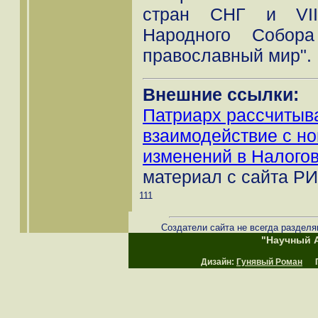
стран СНГ и VIII
Народного Собор
православный мир".
Внешние ссылки:
Патриарх рассчитыва
взаимодействие с но
изменений в Налого
материал с сайта РИ
111
Создатели сайта не всегда разделя
"Научный А
Дизайн:
Гунявый Роман
Пр