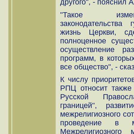
другого", - пояснил 
"Такое измен
законодательства 
жизнь Церкви, сд
полноценное сущес
осуществление ра
программ, в которы
все общество", - ска
К числу приоритето
РПЦ относит также
Русской Правос
границей", разви
межрелигиозного сот
проведение в 
Межрелигиозного 