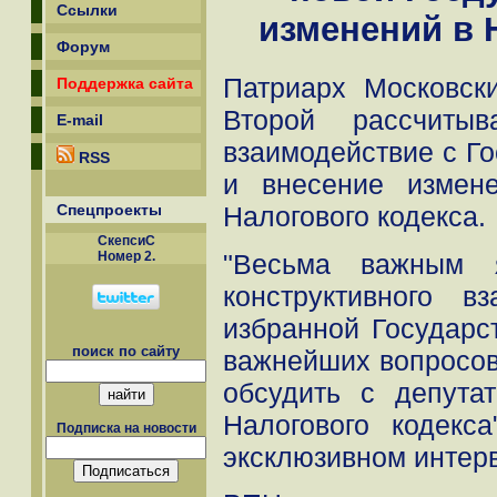
Ссылки
изменений в 
Форум
Патриарх Московск
Поддержка сайта
Второй рассчитыв
E-mail
взаимодействие с Го
RSS
и внесение измен
Спецпроекты
Налогового кодекса.
СкепсиС
"Весьма важным 
Номер 2.
конструктивного в
избранной Государс
поиск по сайту
важнейших вопросов
обсудить с депута
Налогового кодекс
Подписка на новости
эксклюзивном интер