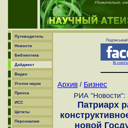
Удивительно, ка
Путеводитель
Подписывайт
Новости
Библиотека
fb.com/sc
Дайджест
Видео
Архив
/
Бизнес
Уголок науки
Пресса
РИА "Новости": 
Патриарх р
ИСС
Цитаты
конструктивно
Персоналии
новой Госд