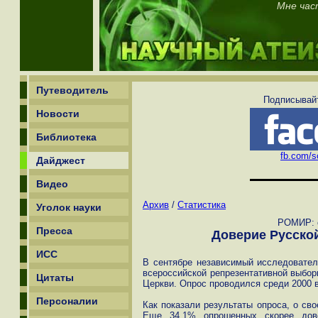
Мне час
Путеводитель
Подписывайт
Новости
Библиотека
fb.com/sc
Дайджест
Видео
Архив
/
Статистика
Уголок науки
РОМИР: с
Пресса
Доверие Русско
ИСС
В сентябре независимый исследовате
всероссийской репрезентативной выбо
Цитаты
Церкви. Опрос проводился среди 2000 
Персоналии
Как показали результаты опроса, о св
Еще 34,1% опрошенных скорее дов