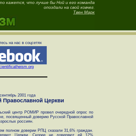
то кажется, что лучше бы Ной и его команда
опоздали на свой ковчег.
Твен Марк
есь на нас в соцсетях
ientificatheism.org
ентябрь 2001 года
й Православной Церкви
льский центр РОМИР провел очередной опрос по
рке, посвященный доверию Русской Православной
взрослых россиян.
оем полном доверии РПЦ сказали 31,6% граждан.
еряют Церкви. Скорее не доверяют ей 12%