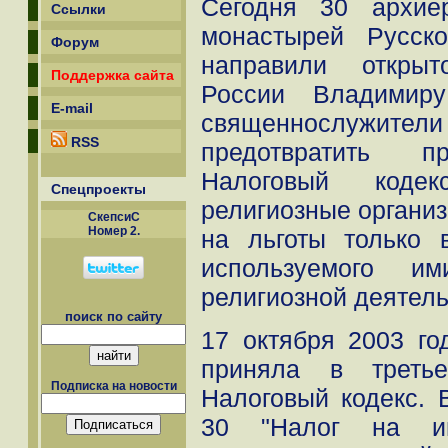
Сегодня 30 архие
Ссылки
монастырей Русск
Форум
направили открыт
Поддержка сайта
России Владимиру
E-mail
священнослужите
RSS
предотвратить 
Налоговый кодек
Спецпроекты
религиозные организ
СкепсиС
Номер 2.
на льготы только 
используемого и
религиозной деятель
поиск по сайту
17 октября 2003 го
приняла в треть
Подписка на новости
Налоговый кодекс. 
30 "Налог на иму