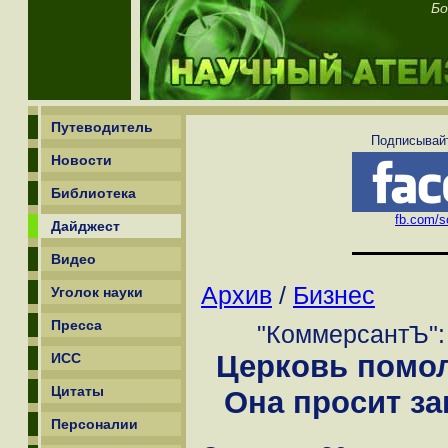
Бо
Путеводитель
Подписывайт
Новости
Библиотека
fb.com/sc
Дайджест
Видео
Архив
/
Бизнес
Уголок науки
Пресса
"КоммерсантЪ": 
Церковь помол
ИСС
Цитаты
Она просит за
Персоналии