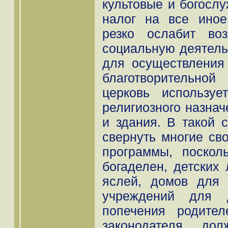
культовые и богосл
налог на все иное
резко ослабит во
социальную деятельн
для осуществления 
благотворительно
церковь использу
религиозного назнач
и здания. В такой 
свернуть многие св
программы, поскол
богаделен, детских 
яслей, домов для 
учреждений для д
попечения родител
законодателя дол