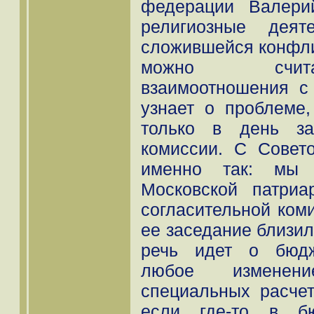
федерации Валерий
религиозные дея
сложившейся конфли
можно счита
взаимоотношения с 
узнает о проблеме
только в день за
комиссии. С Совет
именно так: мы 
Московской патри
согласительной коми
ее заседание близил
речь идет о бюдж
любое изменени
специальных расчет
если где-то в бю