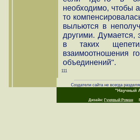
необходимо, чтобы а
то компенсировалась
выльются в неполу
другими. Думается, 
в таких щепети
взаимоотношения го
объединений".
111
Создатели сайта не всегда разделя
"Научный А
Дизайн:
Гунявый Роман
Пр