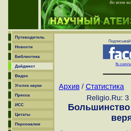
Во всем ви
Путеводитель
Подписывайт
Новости
Библиотека
fb.com/sc
Дайджест
Видео
Архив
/
Статистика
Уголок науки
Пресса
Religio.Ru: 
Большинство
ИСС
Цитаты
веря
Персоналии