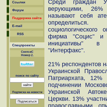
Среди граждан У
Ссылки
верующими, 26%
Форум
называют себя ат
Поддержка сайта
определиться
E-mail
социологического 
RSS
фирма "Социс" и 
инициативы" в 
Спецпроекты
"Интерфакс".
СкепсиС
Номер 2.
21% респондентов н
Украинской Правос
поиск по сайту
Патриархата, 12%
подчинении Москов
Украинской Авток
Подписка на новости
Церкви. 13% участн
православными, от