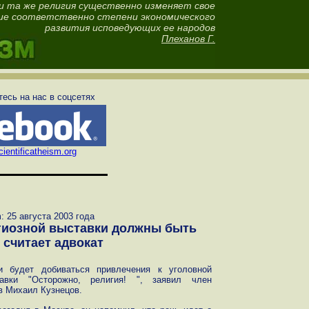
а и та же религия существенно изменяет свое
ие соответственно степени экономического
развития исповедующих ее народов
Плеханов Г.
есь на нас в соцсетях
ientificatheism.org
 25 августа 2003 года
гиозной выставки должны быть
 считает адвокат
и будет добиваться привлечения к уголовной
ставки "Осторожно, религия! ", заявил член
в Михаил Кузнецов.