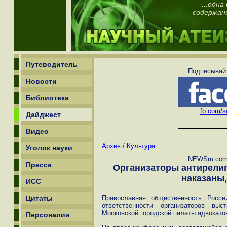
...одн
содержан
Путеводитель
Подписывайт
Новости
Библиотека
fb.com/sc
Дайджест
Видео
Архив
/
Культура
Уголок науки
NEWSru.com:
Пресса
Организаторы антирели
наказаны,
ИСС
Цитаты
Православная общественность Росси
ответственности организаторов вы
Московской городской палаты адвокато
Персоналии