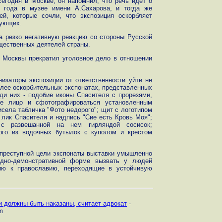
егодня в Москве, он напомнил, что речь идет о
о года в музее имени А.Сахарова, и тогда же
й, которые сочли, что экспозиция оскорбляет
рующих.
а резко негативную реакцию со стороны Русской
щественных деятелей страны.
 Москвы прекратил уголовное дело в отношении
изаторы экспозиции от ответственности уйти не
лее оскорбительных экспонатах, представленных
ди них - подобие иконы Спасителя с прорезями,
ое лицо и сфотографироваться установленным
села табличка "Фото недорого"; щит с логотипом
 лик Спасителя и надпись "Сие есть Кровь Моя";
 с развешанной на нем гирляндой сосисок;
ного из водочных бутылок с куполом и крестом
 преступной цели экспонаты выставки умышленно
ядно-демонстративной форме вызвать у людей
ию к православию, переходящие в устойчивую
и должны быть наказаны, считает адвокат
-
m