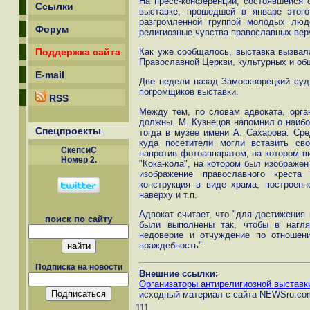
На пресс-конференции, состоявшейся с
Ссылки
выставке, прошедшей в январе этог
разгромленной группой молодых люде
Форум
религиозные чувства православных ве
Как уже сообщалось, выставка вызвал
Поддержка сайта
Православной Церкви, культурных и об
E-mail
Две недели назад Замоскворецкий суд
погромщиков выставки.
RSS
Между тем, по словам адвоката, орган
должны. М. Кузнецов напомнил о наибо
Спецпроекты
тогда в музее имени А. Сахарова. Сре
куда посетители могли вставить св
СкепсиС
напротив фотоаппаратом, на котором ви
Номер 2.
"Кока-кола", на котором был изображен
изображение православного креста
конструкция в виде храма, построен
наверху и т.п.
Адвокат считает, что "для достижения
поиск по сайту
были выполнены так, чтобы в нагл
недоверие и отчуждение по отношен
враждебность".
Подписка на новости
Внешние ссылки:
Организаторы антирелигиозной выставк
исходный материал с сайта NEWSru.co
111