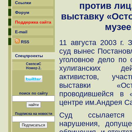
Ссылки
против лиц
Форум
выставку «Осто
Поддержка сайта
музее
E-mail
11 августа 2003 г.
RSS
суд вынес Постанов
Спецпроекты
уголовное дело по
СкепсиС
хулиганских де
Номер 2.
активистов, уча
выставки «Ост
проводившейся в 
поиск по сайту
центре им.Андрея С
Суд ссылается
Подписка на новости
нарушения, допущ
обвинения, и отсутс