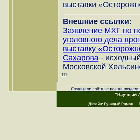
выставки «Осторожно
Внешние ссылки:
Заявление МХГ по п
уголовного дела про
выставку «Осторожно
Сахарова
- исходный
Московской Хельсин
111
Создатели сайта не всегда разделя
"Научный А
Дизайн:
Гунявый Роман
Пр