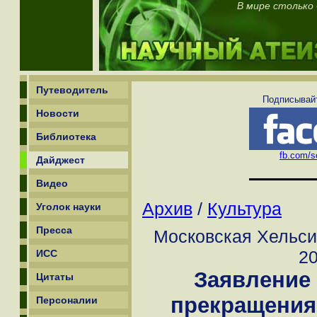
В мире столько
Путеводитель
Подписывайт
Новости
Библиотека
fb.com/sc
Дайджест
Видео
Архив
/
Культура
Уголок науки
Пресса
Московская Хельсин
20
ИСС
Заявление
Цитаты
прекращения
Персоналии