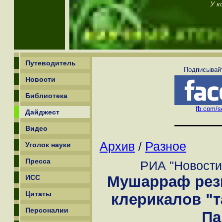
У к
Путеводитель
Подписывайт
Новости
Библиотека
fb.com/sc
Дайджест
Видео
Архив
/
Разное
Уголок науки
Пресса
РИА "Новости"
Мушарраф рез
ИСС
Цитаты
клерикалов "
Персоналии
Па