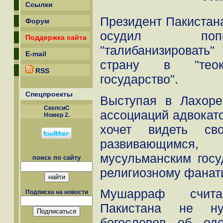
Ссылки
Президент Пакистан
Форум
осудил попы
Поддержка сайта
"талибанизировать
E-mail
страну в "теокр
RSS
государство".
Спецпроекты
Выступая в Лахоре
СкепсиС
ассоциаций адвокат
Номер 2.
хочет видеть св
развивающимс
мусульманским госу
поиск по сайту
религиозному фанат
Мушарраф счита
Подписка на новости
Пакистана не ну
богословов об од