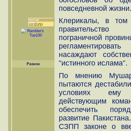
повседневной жизни
Клерикалы, в том
правительство
пограничной провин
регламентироват
насаждают собств
"истинного ислама".
Разное
По мнению Мушар
пытаются дестабилиз
условиях ему 
действующим кома
обеспечить поря
развитие Пакистана
СЗПП законе о вв