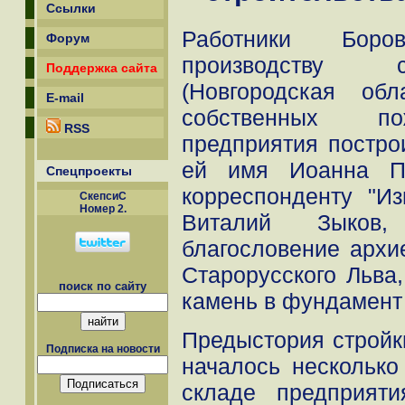
Ссылки
Работники Боро
Форум
производству с
Поддержка сайта
(Новгородская об
E-mail
собственных по
RSS
предприятия постро
ей имя Иоанна Пр
Спецпроекты
корреспонденту "Из
СкепсиС
Номер 2.
Виталий Зыков
благословение архи
Старорусского Льва
поиск по сайту
камень в фундамент
Предыстория стройк
Подписка на новости
началось несколько
складе предприят