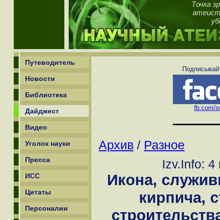
Точка з
атеист,
уб
Путеводитель
Подписывайт
Новости
Библиотека
fb.com/sc
Дайджест
Видео
Архив
/
Разное
Уголок науки
Пресса
Izv.Info: 
Икона, служи
ИСС
Цитаты
кирпича, 
Персоналии
строительств