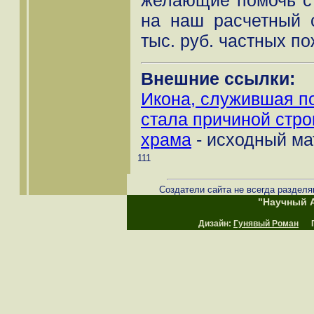
на наш расчетный 
тыс. руб. частных п
Внешние ссылки:
Икона, служившая п
стала причиной стро
храма
- исходный мат
111
Создатели сайта не всегда разделя
"Научный А
Дизайн:
Гунявый Роман
Пр