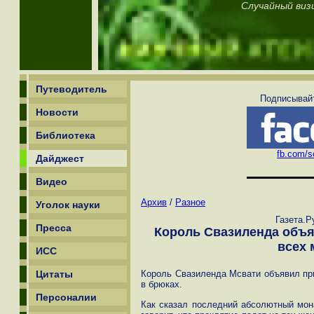
Случайный виз
Путеводитель
Подписывайт
Новости
Библиотека
fb.com/sc
Дайджест
Видео
Архив
/
Разное
Уголок науки
Газета.Р
Пресса
Король Свазиленда объя
всех 
ИСС
Цитаты
Король Свазиленда Мсвати объявил пр
в брюках.
Персоналии
Как сказал последний абсолютный мон