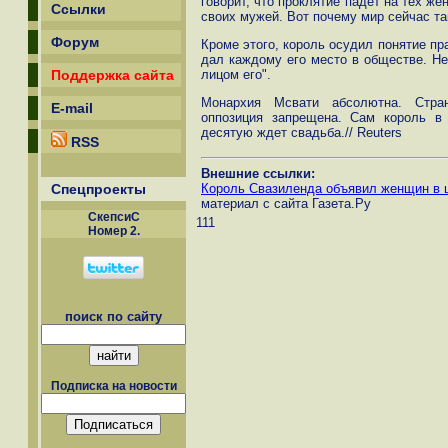
говорит, что проклятие падет на тех же
Ссылки
своих мужей. Вот почему мир сейчас так
Форум
Кроме этого, король осудил понятие пр
дал каждому его место в обществе. Не
лицом его".
Поддержка сайта
Монархия Мсвати абсолютна. Стран
E-mail
оппозиция запрещена. Сам король в
десятую ждет свадьба.// Reuters
RSS
Внешние ссылки:
Король Свазиленда объявил женщин в 
Спецпроекты
материал с сайта Газета.Ру
СкепсиС
111
Номер 2.
поиск по сайту
Подписка на новости