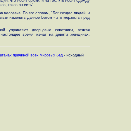
нщин, что носят брюки, и на тех, кто носят одежду
ов, каков он есть".
ав человека. По его словам, "Бог создал людей, и
льзя изменить данное Богом - это мерзость пред
ой управляют дворцовые советники, всякая
 настоящее время женат на девяти женщинах,
штанах причиной всех мировых бед
- исходный