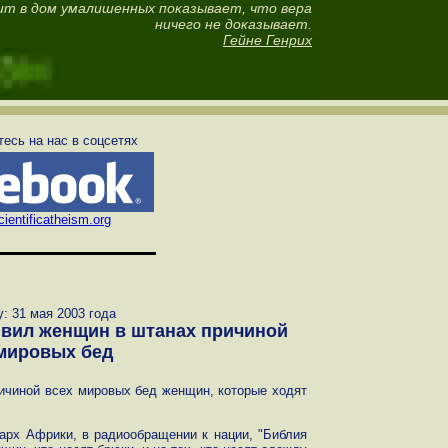
ит в дом умалишенных показывает, что вера
ничего не доказывает.
Гейне Генрих
есь на нас в соцсетях
ientificatheism.org
у: 31 мая 2003 года
вил женщин в штанах причиной
мировых бед
ичиной всех мировых бед женщин, которые ходят
арх Африки, в радиообращении к нации, "Библия