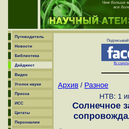
Чем больше м
все бол
Путеводитель
Подписывайт
Новости
Библиотека
fb.com/sc
Дайджест
Видео
Архив
/
Разное
Уголок науки
Пресса
НТВ: 1 и
Солнечное з
ИСС
Цитаты
сопровожда
Персоналии