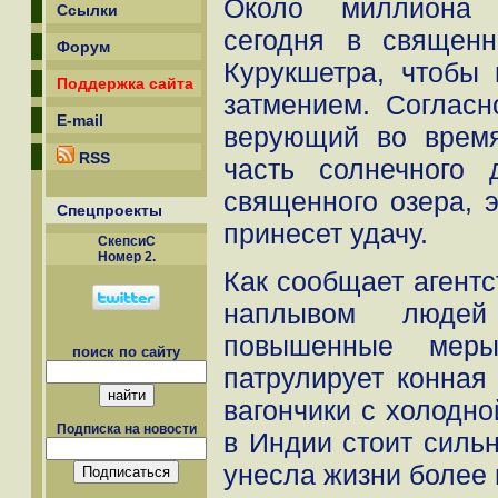
Около миллиона 
Ссылки
сегодня в священ
Форум
Курукшетра, чтобы
Поддержка сайта
затмением. Согласн
E-mail
верующий во время
RSS
часть солнечного 
священного озера, э
Спецпроекты
принесет удачу.
СкепсиС
Номер 2.
Как сообщает агентс
наплывом люде
повышенные меры
поиск по сайту
патрулирует конная
вагончики с холодно
Подписка на новости
в Индии стоит силь
унесла жизни более 