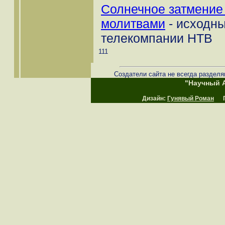
Солнечное затмение
молитвами
- исходны
телекомпании НТВ
111
Создатели сайта не всегда разделя
"Научный А
Дизайн:
Гунявый Роман
Пр