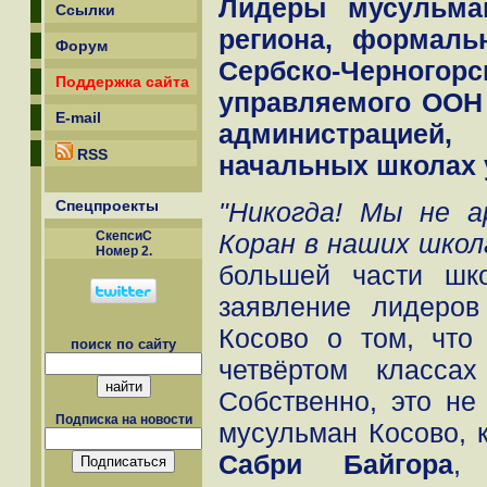
Лидеры мусульма
Ссылки
региона, формаль
Форум
Сербско-Черногор
Поддержка сайта
управляемого ООН
E-mail
администрацией,
RSS
начальных школах 
"Никогда! Мы не 
Спецпроекты
Коран в наших школ
СкепсиС
Номер 2.
большей части шк
заявление лидеро
Косово о том, что
поиск по сайту
четвёртом класса
Собственно, это не
Подписка на новости
мусульман Косово, 
Сабри Байгора
,