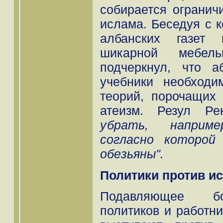
собирается огранич
ислама. Беседуя с 
албанских газет 
шикарной мебел
подчеркнул, что 
учебники необходи
теорий, порочащих
атеизм. Резул Ре
убрать, наприм
согласно которой
обезьяны".
Политики против и
Подавляющее бо
политиков и работн