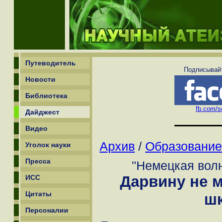
Путеводитель
Подписывайт
Новости
Библиотека
fb.com/sc
Дайджест
Видео
Архив
/
Образование
Уголок науки
Пресса
"Немецкая волн
Дарвину не м
ИСС
Цитаты
ш
Персоналии