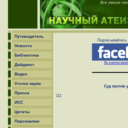
Все умные лю
Путеводитель
Подписывайтесь н
Новости
Библиотека
fb.com/scienti
Дайджест
Видео
Уголок науки
Суд против 
Пресса
111
ИСС
Цитаты
Персоналии