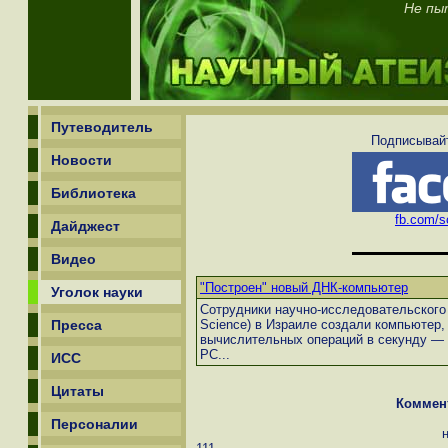
Не пы
Путеводитель
Подписывайт
Новости
Библиотека
fb.com/sc
Дайджест
Видео
"Построен" новый ДНК-компьютер
Уголок науки
Сотрудники научно-исследовательского и
Пресса
Science) в Израиле создали компьютер,
вычислительных операций в секунду — 
PC...
ИСС
Цитаты
Коммен
Персоналии