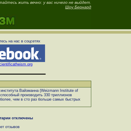
тайтесь жить вечно: у вас ничего не выйдет.
Шоу Бернард
есь на нас в соцсетях
ientificatheism.org
нститута Вайзманна (Weizmann Institute of
 способный производить 330 триллионов
более, чем в сто раз больше самых быстрых
тарии отключены
нет отзывов