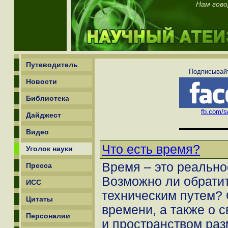
Нам гово
Путеводитель
Подписывайт
Новости
Библиотека
fb.com/sc
Дайджест
Видео
Что есть время?
Уголок науки
Время – это реально
Пресса
Возможно ли обрати
ИСС
техническим путем? 
Цитаты
времени, а также о 
Персоналии
и пространством ра