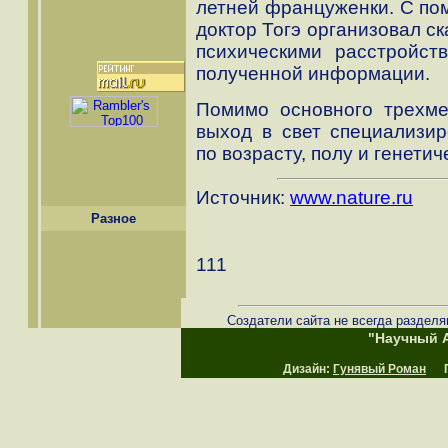
летней француженки. С пом
доктор Тогэ организовал с
психическими расстройс
полученной информации.
Помимо основного трехме
выход в свет специализир
по возрасту, полу и генети
Источник:
www.nature.ru
Разное
111
Создатели сайта не всегда разделя
"Научный А
Дизайн:
Гунявый Роман
Пр