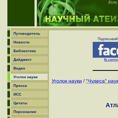
Если
Путеводитель
Подписывайт
Новости
Библиотека
Дайджест
fb.com/sc
Видео
Уголок науки
Уголок науки
/
"Чудеса" нау
Пресса
ИСС
Цитаты
Атл
Персоналии