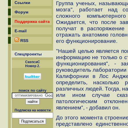
Группа ученых, называющи
Ссылки
мозга", работает над с
Форум
сложного компьютерного
Ожидается, что после за
Поддержка сайта
получат в распоряжение 
E-mail
отражать анатомию головн
его функционирование.
RSS
"Нашей целью является по
Спецпроекты
информацию не только о ст
СкепсиС
функционирования", - за
Номер 2.
руководитель лаборатории
Калифорнии в Лос Андже
определить, насколько 
различных людей. Тогда, н
поиск по сайту
или ином случае ска
патологическим откло
явлением", - добавил он.
Подписка на новости
До этого момента строение
представлено единственн