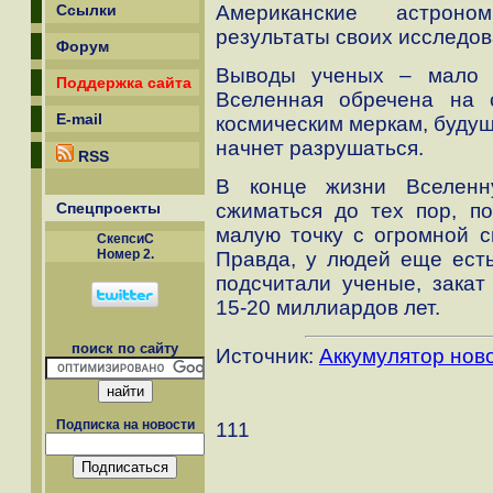
Американские астроно
Ссылки
результаты своих исследо
Форум
Bыводы ученых – мало у
Поддержка сайта
Вселенная обречена на 
E-mail
космическим меркам, будущ
начнет разрушаться.
RSS
В конце жизни Вселенн
Спецпроекты
сжиматься до тех пор, по
малую точку с огромной с
СкепсиС
Номер 2.
Правда, у людей еще есть
подсчитали ученые, закат
15-20 миллиардов лет.
поиск по сайту
Источник:
Аккумулятор нов
Подписка на новости
111