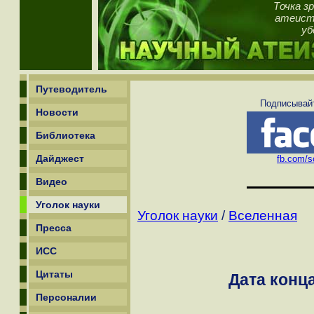
Точка з
атеист,
уб
Путеводитель
Подписывайт
Новости
Библиотека
Дайджест
fb.com/sc
Видео
Уголок науки
Уголок науки
/
Вселенная
Пресса
ИСС
Цитаты
Дата конца
Персоналии