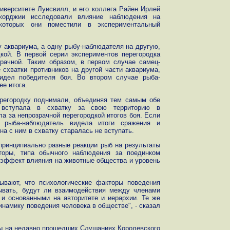
иверситете Луисвилл, и его коллега Райен Ирлей
Джорджии исследовали влияние наблюдения на
которых они поместили в экспериментальный
 аквариума, а одну рыбу-наблюдателя на другую,
кой. В первой серии экспериментов перегородка
зрачной. Таким образом, в первом случае самец-
схватки противников на другой части аквариума,
видел победителя боя. Во втором случае рыба-
ее итога.
ерегородку поднимали, объединяя тем самым обе
ь вступала в схватку за свою территорию в
ла за непрозрачной перегородкой итогов боя. Если
 рыба-наблюдатель видела итоги сражения и
на с ним в схватку старалась не вступать.
принципиально разные реакции рыб на результаты
торы, типа обычного наблюдения за поединком
 эффект влияния на животные общества и уровень
ывают, что психологические факторы поведения
зывать, будут ли взаимодействия между членами
и основанными на авторитете и иерархии. Те же
инамику поведения человека в обществе", - сказал
ы на недавно прошедших Слушаниях Королевского