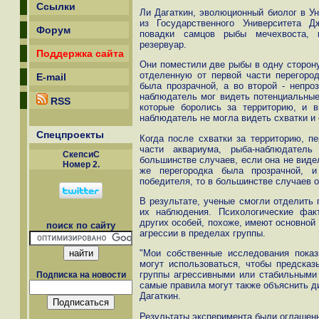
Ссылки
Ли Дагаткин, эволюционный биолог в Ун
из Государственного Университета 
Форум
повадки самцов рыбы мечехвоста, 
резервуар.
Поддержка сайта
Они поместили две рыбы в одну сторону
отделенную от первой части перегород
E-mail
была прозрачной, а во второй - непро
наблюдатель мог видеть потенциальные 
RSS
которые боролись за территорию, и 
наблюдатель не могла видеть схватки и 
Спецпроекты
Когда после схватки за территорию, п
части аквариума, рыба-наблюдател
СкепсиС
большинстве случаев, если она не виде
Номер 2.
же перегородка была прозрачной, и
победителя, то в большинстве случаев о
В результате, ученые смогли отделить 
их наблюдения. Психологические фак
других особей, похоже, имеют основной
поиск по сайту
агрессии в пределах группы.
"Мои собственные исследования показ
могут использоваться, чтобы предска
группы агрессивными или стабильными 
Подписка на новости
самые правила могут также объяснить д
Дагаткин.
Результаты эксперимента были оглашен