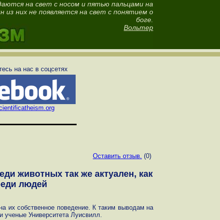
даются на свет с носом и пятью пальцами на
ин из них не появляется на свет с понятием о
боге.
Вольтер
есь на нас в соцсетях
ientificatheism.org
Оставить отзыв.
(0)
ди животных так же актуален, как
реди людей
а их собственное поведение. К таким выводам на
и ученые Университета Луисвилл.