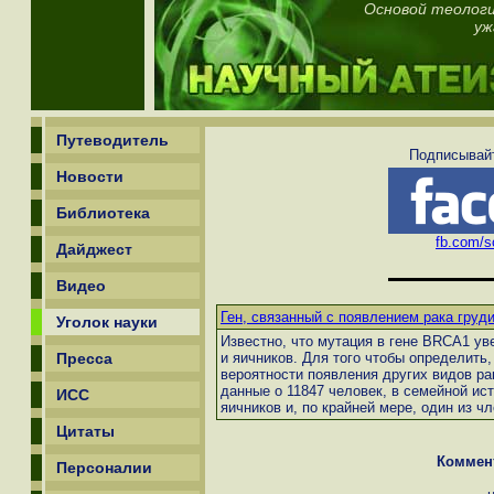
Основой теологи
уж
Путеводитель
Подписывайт
Новости
Библиотека
fb.com/sc
Дайджест
Видео
Ген, связанный с появлением рака груди
Уголок науки
Известно, что мутация в гене BRCA1 ув
Пресса
и яичников. Для того чтобы определить,
вероятности появления других видов р
данные о 11847 человек, в семейной ис
ИСС
яичников и, по крайней мере, один из ч
Цитаты
Коммен
Персоналии