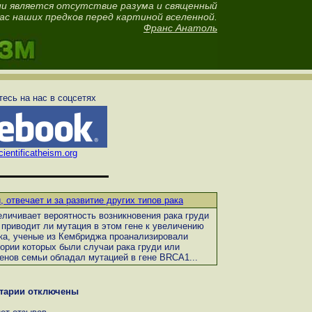
и является отсутствие разума и священный
ас наших предков перед картиной вселенной.
Франс Анатоль
есь на нас в соцсетях
ientificatheism.org
, отвечает и за развитие других типов рака
еличивает вероятность возникновения рака груди
 приводит ли мутация в этом гене к увеличению
ака, ученые из Кембриджа проанализировали
тории которых были случаи рака груди или
ленов семьи обладал мутацией в гене BRCA1...
тарии отключены