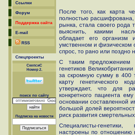
Ссылки
После того, как карта ч
Форум
полностью расшифрована, о
Поддержка сайта
рынка, стала своего рода 
выяснить, какими насл
E-mail
обладает его организм 
RSS
умственном и физическом о
спрос, то рано или поздно 
Спецпроекты
С таким предложением 
СкепсиС
генетиков Великобритании
Номер 2.
за скромную сумму в 400 
карту генетического к
утверждает, что для ра
конкретного пациента ему
поиск по сайту
основании составленной им
большой долей вероятности
риск развития смертельных
Подписка на новости
Специалисты-генетики,
настроены по отношению 