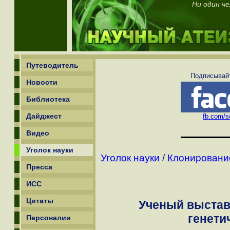
Ни один ч
Путеводитель
Подписывайт
Новости
Библиотека
Дайджест
fb.com/sc
Видео
Уголок науки
Уголок науки
/
Клонирование
Пресса
ИСС
Цитаты
Ученый выстав
генети
Персоналии