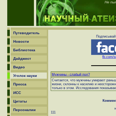
Не пы
Путеводитель
Подписывайт
Новости
Библиотека
fb.com/sc
Дайджест
Видео
Мужчины - слабый пол?
Уголок науки
Считается, что мужчины умирают раньш
Пресса
жизни, склонны к насилию и неосторожн
только в этом. Исследования показываю
ИСС
Коммен
Цитаты
Персоналии
111