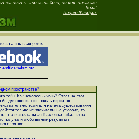
ственность, что есть боги, но нет никакого
Бога!
Ницше Фридрих
есь на нас в соцсетях
ientificatheism.org
одном пространстве?
ка тайн. Как началась жизнь? Ответ на этот
 бы для оценки того, сколь вероятно
Действительно, если для начала существования
 действительно исключительные условия, то
ть, что вся остальная Вселенная абсолютно
что получили любопытные результаты,
воположное...