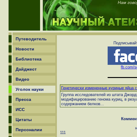
Нам гово
Путеводитель
Подписывайт
Новости
Библиотека
fb.com/sc
Дайджест
Видео
Генетически измененные куриные яйца с
Уголок науки
Группа исследователей из штата Джорд
Пресса
модифицированию генома куриц, в резу
содержанием белков...
ИСС
Коммен
Цитаты
Персоналии
111