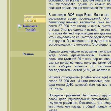
особенностей (связь с ростом мозга и 
ген microcephalin одним из самых п
поиском эволюционно-генетических прич
В сентябре 2005 года Брюс Лан и его 
результаты своих исследований. Они
близкородственных вариантов гена mic
всего 37 000 лет назад и очень быст
отбора. Ученые сделали вывод, что эта
от слова derived «производный») давал
что и обусловило ее быстрое распростра
что группа D появилась в результате м
встречающихся у человека. Это видно, в
Однако дальнейшие изыскания показали
Разное
куда более драматическим. Ученые 
большого (длиной 29 тысяч пар основан
разных регионов мира, получив таким о
этой выборке имеется 86 различаю
последовательностей (70%) относятся к 
«Время схождения» (coalescence age) в
около 37 000 лет. Иными словами, все 
фрагмента ДНК, который был частью ге
лет назад.
Попарное сравнение D-аллелей с други
собой дало удивительные результаты.
глубокие различия. Оказалось, что общ
миллиона лет назад, а общий предок н
назад.