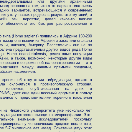
еандертальцами или другими архаичными
ывод основан на том, что этот вариант гена очень
редких вариантов, встречающихся у современных
зникнуть у наших предков в результате мутаций, а
кий» ген, вероятно, давал какое-то важное
то обеспечило его быстрое распространение в
о типа (Homo sapiens) появились в Африке 150-200
ет назад они вышли из Африки и заселили сначала
у и, наконец, Америку. Расселялись они не по
елена представителями других видов рода Homo
цы Homo neandertalensis, реликтовые популяции
Азии, а также, возможно, некоторые другие виды
вопросов в современной палеоантропологии — это
ридизация между нашими прямыми предками,
ийским населением.
 зрения об отсутствии гибридизации, однако в
ла склоняться в противоположную сторону.
их генетиков, опубликованная на днях в
PNAS, дает еще один весомый аргумент в пользу
ивались с представителями коренного населения
и из Чикагского университета уже несколько лет
, мутации которого приводят к микроцефалии. Этот
альное внимание исследователей, поскольку
юционировал у человеческих предков после того,
зе 5-7 миллионов лет назад. Сочетание двух этих