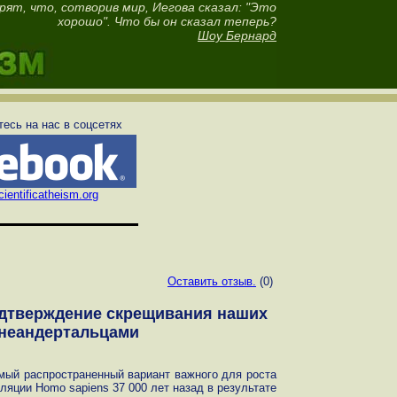
рят, что, сотворив мир, Иегова сказал: "Это
хорошо". Что бы он сказал теперь?
Шоу Бернард
есь на нас в соцсетях
ientificatheism.org
Оставить отзыв.
(0)
одтверждение скрещивания наших
 неандертальцами
амый распространенный вариант важного для роста
уляции Homo sapiens 37 000 лет назад в результате