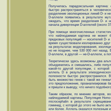
Получилась парадоксальная картина:
быстро распространяться в человеческ
разделение эволюционных линий D- и не
D-аллели появились в результате мут
ожидать, что время разделения D- и 
начала дивергенции D-аллелей (около 37
При помощи многочисленных статистич
что наблюдаемая картина не может б
предковых популяций — носителей D- и 
время существовали изолированно друг 
на результатах моделирования, изоляци
но не позднее, чем 530 000 лет назад.
D-аллели, в другой — не-D-аллели, а п
Теоретически здесь возможны два альт
объединились и смешались, либо попул
какой-то другой популяции, с которой
аллель D в результате эпизодическог
полезности быстро распространился. 
быть множество генов с такой же генеал
это предположение, проанализировав б
и пришли к выводу, что ничего подобног
Таким образом, по мнению авторов, в
наблюдаемой картины. Популяция Homo s
microcephalin в результате скрещиван
гоминид, с которой до этого не было ак
или более. Аллель оказался полезным и