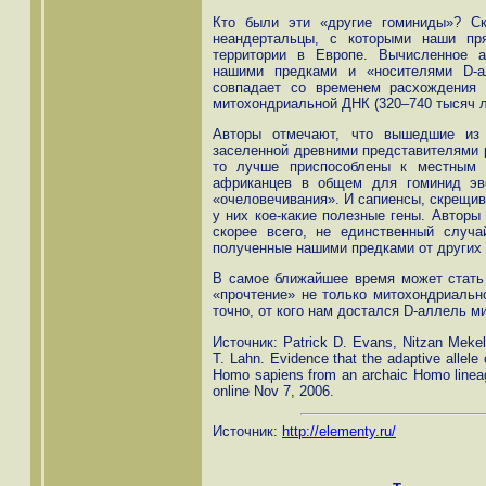
Кто были эти «другие гоминиды»? Ск
неандертальцы, с которыми наши пр
территории в Европе. Вычисленное 
нашими предками и «носителями D-а
совпадает со временем расхождения 
митохондриальной ДНК (320–740 тысяч л
Авторы отмечают, что вышедшие из
заселенной древними представителями 
то лучше приспособлены к местным 
африканцев в общем для гоминид эв
«очеловечивания». И сапиенсы, скрещив
у них кое-какие полезные гены. Авторы
скорее всего, не единственный случа
полученные нашими предками от других
В самое ближайшее время может стать
«прочтение» не только митохондриальн
точно, от кого нам достался D-аллель м
Источник: Patrick D. Evans, Nitzan Mekel-
T. Lahn. Evidence that the adaptive allele 
Homo sapiens from an archaic Homo linea
online Nov 7, 2006.
Источник:
http://elementy.ru/