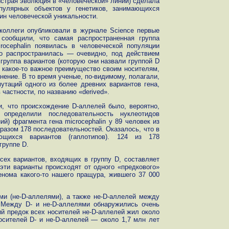
быстрая эволюция в «человеческой» линии) сделала
опулярных объектов у генетиков, занимающихся
ин человеческой уникальности.
коллеги опубликовали в журнале Science первые
 сообщили, что самая распространенная группа
rocephalin появилась в человеческой популяции
ро распространилась — очевидно, под действием
 группа вариантов (которую они назвали группой D
а какое-то важное преимущество своим носителям,
нение. В то время ученые, по-видимому, полагали,
утаций одного из более древних вариантов гена,
 частности, по названию «derived».
, что происхождение D-аллелей было, вероятно,
определили последовательность нуклеотидов
ий) фрагмента гена microcephalin у 89 человек из
бразом 178 последовательностей. Оказалось, что в
щихся вариантов (гаплотипов). 124 из 178
группе D.
сех вариантов, входящих в группу D, составляет
эти варианты происходят от одного «предкового»
нома какого-то нашего пращура, жившего 37 000
ми (не-D-аллелями), а также не-D-аллелей между
 Между D- и не-D-аллелями обнаружились очень
ий предок всех носителей не-D-аллелей жил около
осителей D- и не-D-аллелей — около 1,7 млн лет