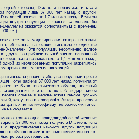
 с одной стороны, D-аллели появились и стали
ой популяции лишь 37 000 лет назад, с другой,
-D-аллелей произошло 1,7 млн лет назад. Если бы
аций внутри популяции H.sapiens, следовало бы
не-D-аллелей окажется сопоставимым с временем
 000 лет).
еских тестов и моделирования авторы показали,
ыть объяснена на основе гипотезы о единстве
не-D-аллелей. Эти популяции, несомненно, долгое
от друга. По приблизительной оценке, основанной
я скорее всего возникла около 1,1 млн лет назад,
 В одной из изолированных популяций закрепились
отом произошло смешение популяций.
ернативных сценария: либо две популяции просто
яция Homo sapiens 37 000 лет назад получила от
 ранее не было генетического обмена, полезный
о скрещивания, и этот аллель благодаря своей
В первом случае в человеческом геноме должно
огией, как у гена microcephalin. Авторы проверили
азы данных по полиморфизму человеческих генов,
о не наблюдается.
озможно только одно правдоподобное объяснение
apiens 37 000 лет назад получила D-аллель гена
ия с представителем какой-то другой популяции
тивного обмена генами в течение полумиллиона лет
 быстро распространился.