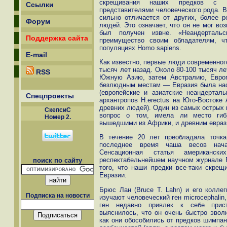
скрещивания наших предков с н
Ссылки
представителями человеческого рода. В
сильно отличается от других, более 
Форум
людей. Это означает, что он не мог во
был получен извне. «Неандертальс
Поддержка сайта
преимущество своим обладателям, ч
популяциях Homo sapiens.
E-mail
Как известно, первые люди современног
тысяч лет назад. Около 80-100 тысяч л
RSS
Южную Азию, затем Австралию, Европ
безлюдным местам — Евразия была нас
(европейские и азиатские неандерталь
Спецпроекты
архантропов H.erectus на Юго-Востоке 
древних людей). Один из самых острых 
СкепсиС
вопрос о том, имела ли место гиб
Номер 2.
вышедшими из Африки, и древним евраз
В течение 20 лет преобладала точка
последнее время чаша весов нача
Сенсационная статья американск
респектабельнейшем научном журнале 
поиск по сайту
того, что наши предки все-таки скрещ
Евразии.
Брюс Лан (Bruce T. Lahn) и его коллег
Подписка на новости
изучают человеческий ген microcephalin
ген недавно привлек к себе прист
выяснилось, что он очень быстро эвол
как они обособились от предков шимпан