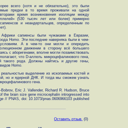
орее всего (хотя и не обязательно), это были
ямые предки в то время проживали на одной
авторами время возникновения изоляции между
ллелей» (530 тысяч лет или более) примерно
сапиенсов и неандертальцев, определенным по
ет).
 Африки сапиенсы были чужаками в Евразии,
рода Homo. Эти последние наверняка были в чем-
условиям. А в чем-то они могли и опередить
олюционном движении в сторону всё большего
аясь с аборигенами, вполне могли позаимствовать
 полагают, что D-аллель микроцефалинового гена,
й такого рода. Должны найтись и другие гены,
 видов Homo.
 реальностью выделение из ископаемых костей и
ой, но и ядерной ДНК. И тогда мы сможем узнать
икроцефалинового гена.
Bobrov, Eric J. Vallender, Richard R. Hudson, Bruce
of the brain size gene microcephalin introgressed into
ge // PNAS, doi: 10.1073/pnas.0606966103 published
Оставить отзыв.
(0)