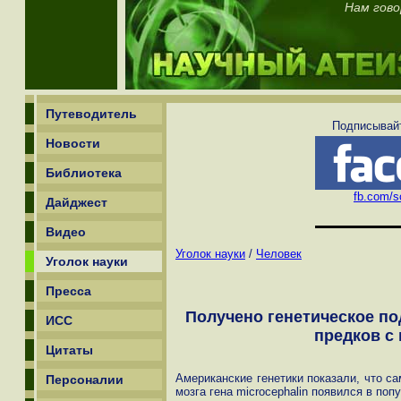
Нам гово
Путеводитель
Подписывайт
Новости
Библиотека
fb.com/sc
Дайджест
Видео
Уголок науки
/
Человек
Уголок науки
Пресса
Получено генетическое п
ИСС
предков с
Цитаты
Американские генетики показали, что с
Персоналии
мозга гена microcephalin появился в поп