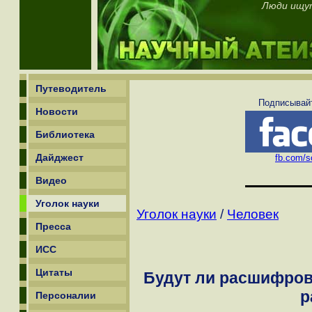
Люди ищут
Путеводитель
Подписывайт
Новости
Библиотека
Дайджест
fb.com/sc
Видео
Уголок науки
Уголок науки
/
Человек
Пресса
ИСС
Цитаты
Будут ли расшифров
р
Персоналии