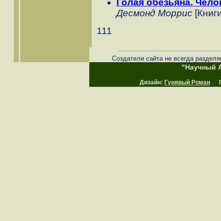
Голая обезьяна. Чело
Десмонд Моррис
[Книги
111
Создатели сайта не всегда разделя
"Научный А
Дизайн:
Гунявый Роман
Пр