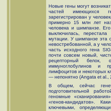
Новые гены могут возникат
частей имеющихся г
зарегистрирован у человек
примерно 15 млн лет на
человека и шимпанзе. Его
выключилась, перестала
мутации. У шимпанзе эта о
невостребованной, а у чел
часть исходного гена SIG
почти совсем новый, чист
рецепторный белок, о
иммуноглобулинов и п
лимфоцитов и некоторых кл
— непонятно (Angata et al., 
В общем, сейчас гене
подготовительной работ
геномные «сканирования
«генов-кандидатов». К
ключевыми, определяющи