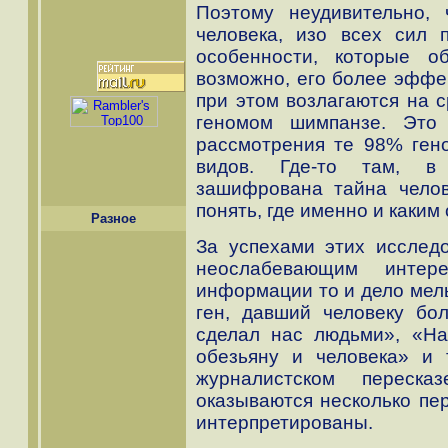
Поэтому неудивительно, 
человека, изо всех сил 
особенности, которые о
возможно, его более эффе
при этом возлагаются на с
геномом шимпанзе. Это 
рассмотрения те 98% ген
видов. Где-то там, в 
зашифрована тайна челов
понять, где именно и каким
Разное
За успехами этих исслед
неослабевающим интер
информации то и дело мель
ген, давший человеку бо
сделал нас людьми», «На
обезьяну и человека» и 
журналистском переска
оказываются несколько пе
интерпретированы.