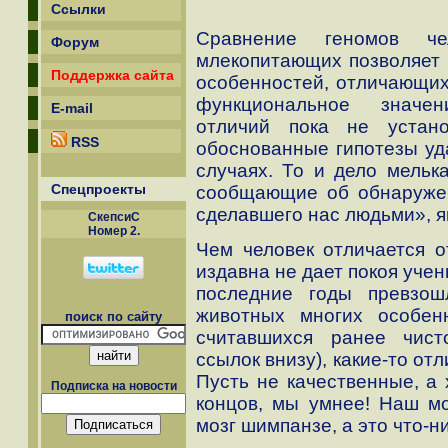
Ссылки
Сравнение геномов че
Форум
млекопитающих позволяет 
Поддержка сайта
особенностей, отличающих
функциональное значе
E-mail
отличий пока не устано
RSS
обоснованные гипотезы уд
случаях. То и дело мельк
Спецпроекты
сообщающие об обнаружен
сделавшего нас людьми», 
СкепсиС
Номер 2.
Чем человек отличается о
издавна не дает покоя учен
последние годы превзо
животных многих особен
поиск по сайту
считавшихся ранее чист
ссылок внизу), какие-то от
Пусть не качественные, а 
Подписка на новости
концов, мы умнее! Наш мо
мозг шимпанзе, а это что-ни