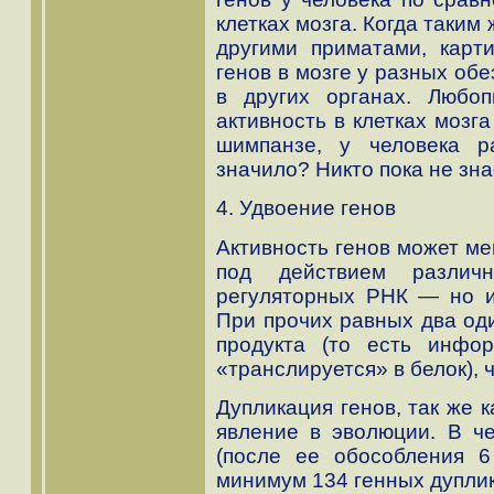
клетках мозга. Когда таки
другими приматами, карти
генов в мозге у разных об
в других органах. Любоп
активность в клетках мозг
шимпанзе, у человека р
значило? Никто пока не зна
4. Удвоение генов
Активность генов может ме
под действием разли
регуляторных РНК — но и 
При прочих равных два од
продукта (то есть инфо
«транслируется» в белок), 
Дупликация генов, так же 
явление в эволюции. В ч
(после ее обособления 6
минимум 134 генных дупли