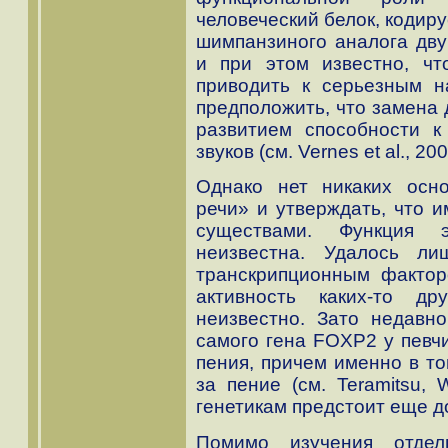
человеческий белок, кодир
шимпанзиного аналога дву
и при этом известно, ч
приводить к серьезным н
предположить, что замена 
развитием способности к
звуков (см. Vernes et al., 200
Однако нет никаких осн
речи» и утверждать, что 
существами. Функция э
неизвестна. Удалось ли
транскрипционным факто
активность каких-то д
неизвестно. Зато недавно
самого гена FOXP2 у певчи
пения, причем именно в то
за пение (см. Teramitsu, 
генетикам предстоит еще д
Помимо изучения отдел