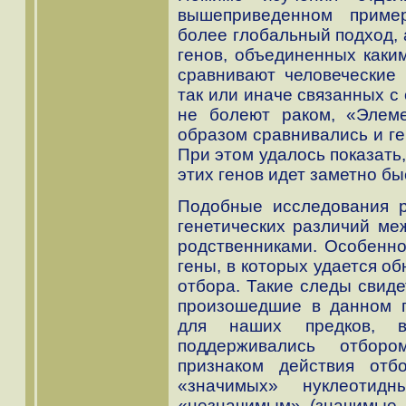
вышеприведенном пример
более глобальный подход, 
генов, объединенных каки
сравнивают человеческие
так или иначе связанных с
не болеют раком, «Элеме
образом сравнивались и ге
При этом удалось показать
этих генов идет заметно быс
Подобные исследования р
генетических различий ме
родственниками. Особенно
гены, в которых удается о
отбора. Такие следы свиде
произошедшие в данном г
для наших предков, 
поддерживались отборо
признаком действия отб
«значимых» нуклеоти
«незначимым» (значимые 