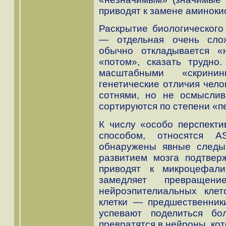
приводят к замене аминоки
Раскрытие биологическог
— отдельная очень сло
обычно откладывается «
«потом», сказать трудно
масштабными «скрини
генетические отличия чел
сотнями, но не осмыслив
сортируются по степени «п
К числу «особо перспекти
способом, относятся A
обнаружены явные следы 
развитием мозга подтвер
приводят к микроцефал
замедляет превращени
нейроэпителиальных кле
клетки — предшественник
успевают поделиться б
превратятся в нейроны, кот