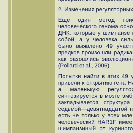
2. Изменения регуляторны
Еще один метод поиск
человеческого генома осно
ДНК, которые у шимпанзе 
собой, а у человека сил
было выявлено 49 участ
предков произошли радика
как разошлись эволюцион
(Pollard et al., 2006).
Попытки найти в этих 49 
привели к открытию гена H
а маленькую регулято
синтезируется в мозге эмб
закладывается структур
седьмой—девятнадцатой нед
есть не только у всех мле
человеческий HAR1F имеет
шимпанзиный от куриног