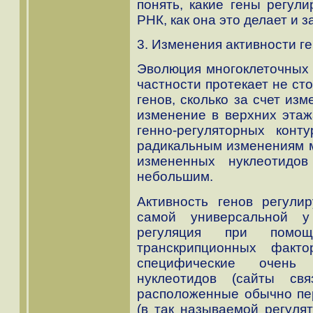
понять, какие гены регули
РНК, как она это делает и з
3. Изменения активности г
Эволюция многоклеточных 
частности протекает не ст
генов, сколько за счет из
изменение в верхних этаж
генно-регуляторных кон
радикальным изменениям м
измененных нуклеотидо
небольшим.
Активность генов регули
самой универсальной у
регуляция при помо
транскрипционных факт
специфические очень к
нуклеотидов (сайты св
расположенные обычно пе
(в так называемой регулят