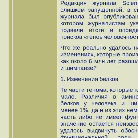
Редакция журнала Scien
слишком запущенной, в с
журнала был опубликова
котором журналистам ук
подвели итоги и опред
поисков «генов человечнос
Что же реально удалось н
изменениях, которые произ
как около 6 млн лет разош
и шимпанзе?
1. Изменения белков
Те части генома, которые 
мало. Различия в амино
белков у человека и ши
менее 1%, да и из этих не
часть либо не имеет функ
значение остается неизве
удалось выдвинуть обос
функциональной роли 