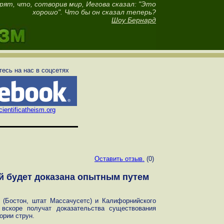
рят, что, сотворив мир, Иегова сказал: "Это
хорошо". Что бы он сказал теперь?
Шоу Бернард
есь на нас в соцсетях
ientificatheism.org
Оставить отзыв.
(0)
 будет доказана опытным путем
 (Бостон, штат Массачусетс) и Калифорнийского
 вскоре получат доказательства существования
ории струн.