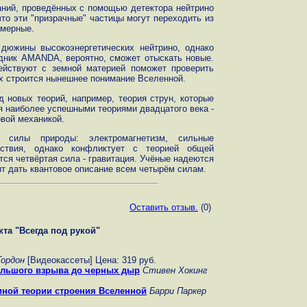
ний, проведённых с помощью детектора нейтрино
о эти "призрачные" частицы могут переходить из
омерные.
дюжины высокоэнергетических нейтрино, однако
дник AMANDA, вероятно, сможет отыскать новые.
действуют с земной материей поможет проверить
ых строится нынешнее понимание Вселенной.
 новых теорий, например, теория струн, которые
 наиболее успешными теориями двадцатого века -
овой механикой.
 силы природы: электромагнетизм, сильные
ствия, однако конфликтует с теорией общей
тся четвёртая сила - гравитация. Учёные надеются
ит дать квантовое описание всем четырём силам.
Оставить отзыв.
(0)
та "Всегда под рукой"
Гордон
[Видеокассеты] Цена: 319 руб.
ольшого взрыва до черных дыр
Стивен Хокинг
иной теории строения Вселенной
Барри Паркер