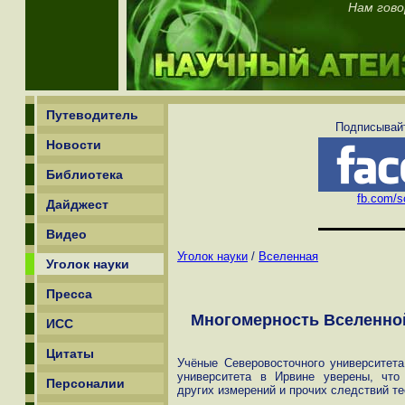
Нам гово
Путеводитель
Подписывайт
Новости
Библиотека
fb.com/sc
Дайджест
Видео
Уголок науки
/
Вселенная
Уголок науки
Пресса
Многомерность Вселенной
ИСС
Цитаты
Учёные Северовосточного университета
университета в Ирвине уверены, что
Персоналии
других измерений и прочих следствий те