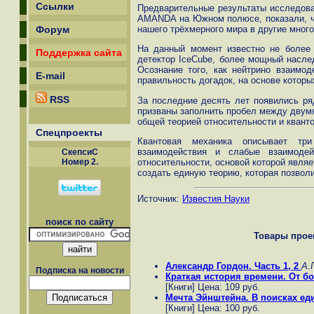
Ссылки
Предварительные результаты исследова
AMANDA на Южном полюсе, показали, чт
нашего трёхмерного мира в другие мног
Форум
На данный момент известно не более 
Поддержка сайта
детектор IceCube, более мощный насле
Осознание того, как нейтрино взаимо
E-mail
правильность догадок, на основе котор
RSS
За последние десять лет появились ряд
призваны заполнить пробел между двумя
общей теорией относительности и квант
Спецпроекты
Квантовая механика описывает три
взаимодействия и слабые взаимодей
СкепсиС
относительности, основой которой являе
Номер 2.
создать единую теорию, которая позвол
Источник:
Известия Науки
поиск по сайту
Товары проек
Александр Гордон. Часть 1, 2
А.
Подписка на новости
Краткая история времени. От б
[Книги] Цена: 109 руб.
Мечта Эйнштейна. В поисках ед
[Книги] Цена: 100 руб.