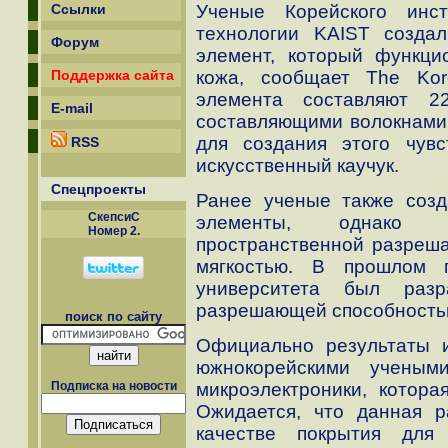
Ученые Корейского инс
Ссылки
технологии KAIST создал
Форум
элемент, который функци
кожа, сообщает The Kor
Поддержка сайта
элемента составляют 2
E-mail
составляющими волокнами
для создания этого чувс
RSS
искусственный каучук.
Спецпроекты
Ранее ученые также созд
СкепсиС
элементы, однако 
Номер 2.
пространственной разреша
мягкостью. В прошлом г
университета был разр
разрешающей способность
поиск по сайту
Официально результаты и
южнокорейскими ученым
микроэлектроники, котор
Подписка на новости
Ожидается, что данная р
качестве покрытия для