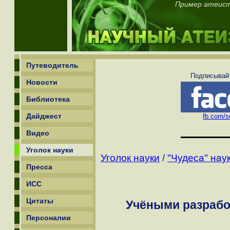
Пример атеисто
Путеводитель
Подписывайт
Новости
Библиотека
Дайджест
fb.com/sc
Видео
Уголок науки
Уголок науки
/
"Чудеса" нау
Пресса
ИСС
Цитаты
Учёными разрабо
Персоналии