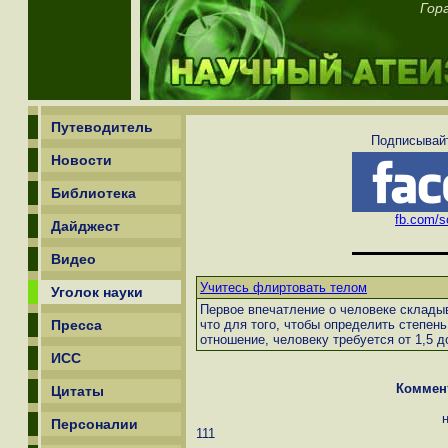
Гор
Путеводитель
Подписывайт
Новости
Библиотека
fb.com/sc
Дайджест
Видео
Учитесь флиртовать телом
Уголок науки
Первое впечатление о человеке склады
Пресса
что для того, чтобы определить степен
отношение, человеку требуется от 1,5 до
ИСС
Коммен
Цитаты
Персоналии
111