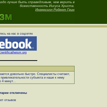
аздо лучше быть справедливым, чем верить в
божественность Иисуса Христа.
Ингерсолл Роберт Грин
есь на нас в соцсетях
ientificatheism.org
вается довольно быстро. Специалисты считают,
ь привлекательности субъекта и наше к нему
 4 минут...
тарии отключены
нет отзывов