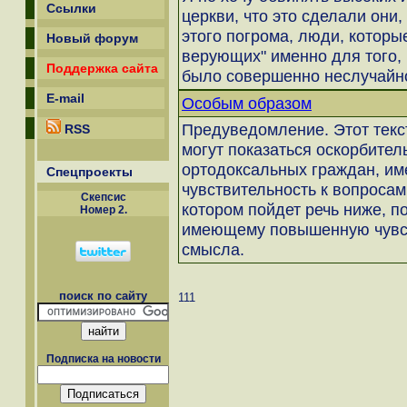
Ссылки
церкви, что это сделали они
этого погрома, люди, которы
Новый форум
верующих" именно для того, 
Поддержка сайта
было совершенно неслучайн
E-mail
Особым образом
Предуведомление. Этот текс
RSS
могут показаться оскорбител
ортодоксальных граждан, 
Спецпроекты
чувствительность к вопросам в
Скепсиc
котором пойдет речь ниже, п
Номер 2.
имеющему повышенную чувст
смысла.
поиск по сайту
111
Подписка на новости