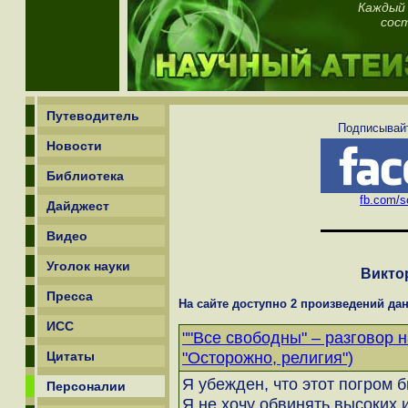
Каждый 
сос
Путеводитель
Подписывайт
Новости
Библиотека
fb.com/sc
Дайджест
Видео
Уголок науки
Викто
Пресса
На сайте доступно 2 произведений дан
ИСС
""Все свободны" – разговор 
"Осторожно, религия")
Цитаты
Я убежден, что этот погром 
Персоналии
Я не хочу обвинять высоких