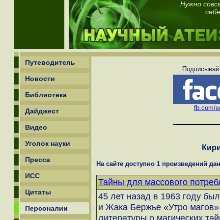
Нужно совс
себе
Путеводитель
Подписывайт
Новости
Библиотека
fb.com/sc
Дайджест
Видео
Уголок науки
Кир
Пресса
На сайте доступно 1 произведений дан
ИСС
Тайны для массового потреб
Цитаты
45 лет назад в 1963 году бы
и Жака Бержье «Утро магов»
Персоналии
литературы о магических тай