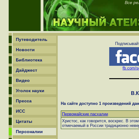
Все ре
Путеводитель
Подписывайт
Новости
Библиотека
fb.com/sc
Дайджест
Видео
Уголок науки
В.
Пресса
На сайте доступно 1 произведений дан
ИСС
Первомайские пасхалии
Христос, как говорится, воскрес. В этом
Цитаты
отмечаемый в России традиционно нев
Персоналии