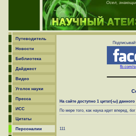
Осел, знающи
Путеводитель
Подписывайт
Новости
Библиотека
fb.com/sc
Дайджест
Видео
Уголок науки
С
Пресса
На сайте доступно 1 цитат(-ы) данного
ИСС
По мере того, как наука идет вперед, бог
Цитаты
Персоналии
111