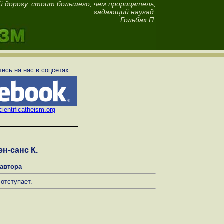
й дорогу, стоит большего, чем прорицатель,
гадающий наугад.
Гольбах П.
есь на нас в соцсетях
ientificatheism.org
ен-санс К.
 автора
 отступает.