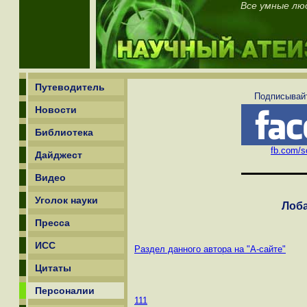
Все умные лю
Путеводитель
Подписывайт
Новости
Библиотека
fb.com/sc
Дайджест
Видео
Уголок науки
Лоб
Пресса
ИСС
Раздел данного автора на "А-сайте"
Цитаты
Персоналии
111