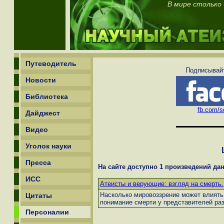
В мире столько
Путеводитель
Подписывайт
Новости
Библиотека
fb.com/sc
Дайджест
Видео
Уголок науки
Пресса
На сайте доступно 1 произведений дан
ИСС
Атеисты и верующие: взгляд на смерть.
Насколько мировоззрение может влиять 
Цитаты
понимание смерти у представителей ра
Персоналии