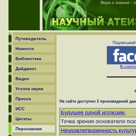
Вера и знание - 
Путеводитель
Подписывайт
Новости
Библиотека
fb.com/sc
Дайджест
Видео
Уголок науки
Пресса
На сайте доступно 2 произведений дан
ИСС
Будущее одной иллюзии.
Цитаты
Точка зрения основателя пси
Персоналии
Неудовлетворенность культу