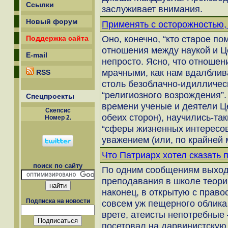
Ссылки
заслуживает внимания.
Новый форум
Применять с осторожностью, 
Оно, конечно, “кто старое по
Поддержка сайта
отношения между наукой и Ц
E-mail
непросто. Ясно, что отношен
мрачными, как нам вдалблив
RSS
столь безоблачно-идилличес
“религиозного возрождения”.
Спецпроекты
времени ученые и деятели Ц
Скепсиc
обеих сторон), научились-та
Номер 2.
“сферы жизненных интересов”,
уважением (или, по крайней 
Что Патриарх хотел сказать 
поиск по сайту
По одним сообщениям выходи
преподавания в школе теори
наконец, в открытую с пра
Подписка на новости
совсем уж пещерного облика.
врете, атеисты непотребные
посетовал на дарвинистскую