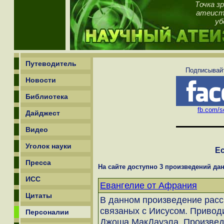
Точка з
атеист,
уб
Путеводитель
Подписывайт
Новости
Библиотека
fb.com/sc
Дайджест
Видео
Уголок науки
Ес
Пресса
На сайте доступно 3 произведений дан
ИСС
Евангелие от Афрания
Цитаты
В данном произведение рас
связаных с Иисусом. Приводи
Персоналии
Джоша МакДауэла. Произвед