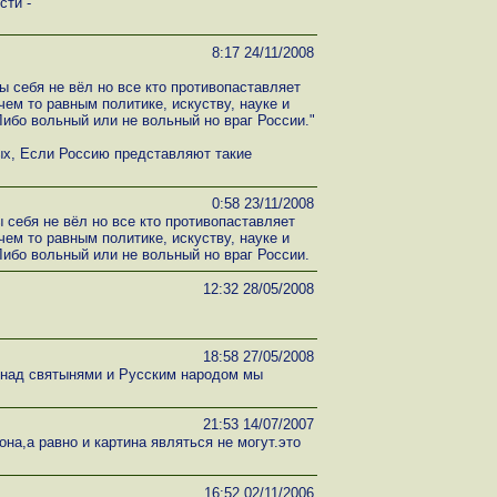
сти -
8:17 24/11/2008
бы себя не вёл но все кто противопаставляет
чем то равным политике, искуству, науке и
Либо вольный или не вольный но враг России."
ых, Если Россию представляют такие
0:58 23/11/2008
ы себя не вёл но все кто противопаставляет
чем то равным политике, искуству, науке и
Либо вольный или не вольный но враг России.
12:32 28/05/2008
18:58 27/05/2008
 над святынями и Русским народом мы
21:53 14/07/2007
а,а равно и картина являться не могут.это
16:52 02/11/2006