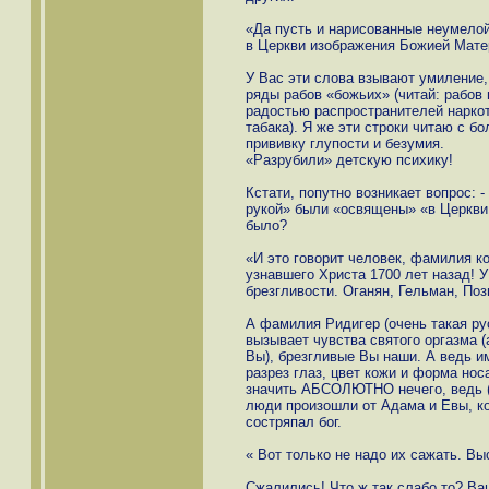
«Да пусть и нарисованные неумелой
в Церкви изображения Божией Мате
У Вас эти слова взывают умиление,
ряды рабов «божьих» (читай: рабов
радостью распространителей наркот
табака). Я же эти строки читаю с 
прививку глупости и безумия.
«Разрубили» детскую психику!
Кстати, попутно возникает вопрос: 
рукой» были «освящены» «в Церкви
было?
«И это говорит человек, фамилия к
узнавшего Христа 1700 лет назад! 
брезгливости. Оганян, Гельман, Поз
А фамилия Ридигер (очень такая рус
вызывает чувства святого оргазма (а
Вы), брезгливые Вы наши. А ведь им
разрез глаз, цвет кожи и форма нос
значить АБСОЛЮТНО нечего, ведь (
люди произошли от Адама и Евы, к
состряпал бог.
« Вот только не надо их сажать. Вы
Сжалились! Что ж так слабо то? Ваш