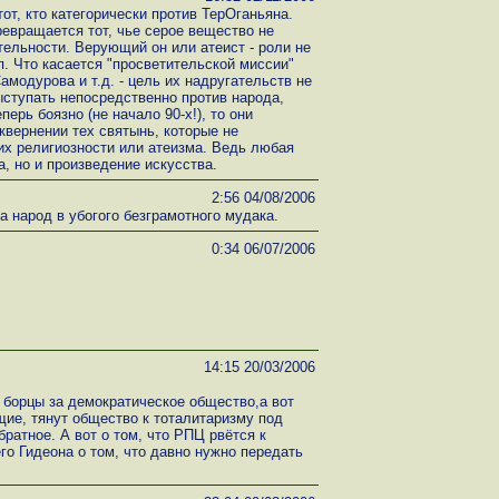
тот, кто категорически против ТерОганьяна.
ревращается тот, чье серое вещество не
ельности. Верующий он или атеист - роли не
уп. Что касается "просветительской миссии"
амодурова и т.д. - цель их надругательств не
выступать непосредственно против народа,
перь боязно (не начало 90-х!), то они
квернении тех святынь, которые не
х религиозности или атеизма. Ведь любая
а, но и произведение искусства.
2:56 04/08/2006
 народ в убогого безграмотного мудака.
0:34 06/07/2006
14:15 20/03/2006
борцы за демократическое общество,а вот
ие, тянут общество к тоталитаризму под
ратное. А вот о том, что РПЦ рвётся к
его Гидеона о том, что давно нужно передать