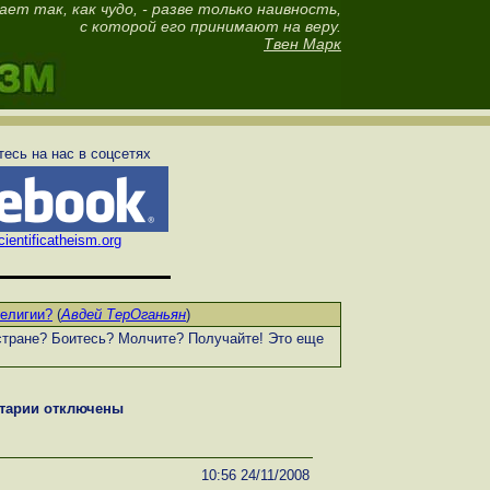
ет так, как чудо, - разве только наивность,
с которой его принимают на веру.
Твен Марк
есь на нас в соцсетях
ientificatheism.org
религии?
(
Авдей ТерОганьян
)
 стране? Боитесь? Молчите? Получайте! Это еще
тарии отключены
10:56 24/11/2008