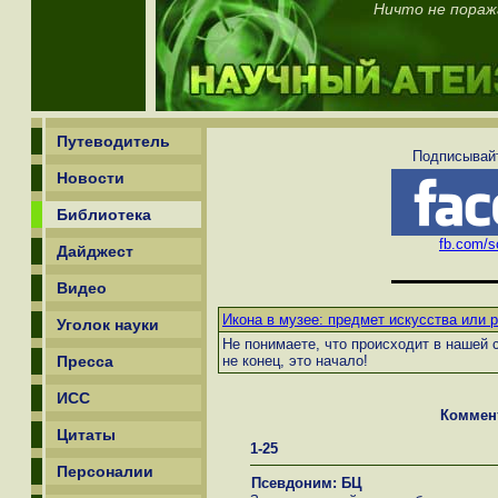
Ничто не поража
Путеводитель
Подписывайт
Новости
Библиотека
fb.com/sc
Дайджест
Видео
Икона в музее: предмет искусства или 
Уголок науки
Не понимаете, что происходит в нашей
Пресса
не конец, это начало!
ИСС
Коммен
Цитаты
1-25
Персоналии
Псевдоним: БЦ