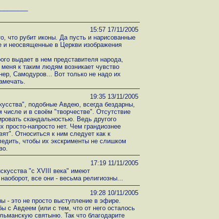
_________
15:57 17/11/2005
то, что рубит иконы. Да пусть и нарисованные
е и неосвященные в Церкви изображения
рого выдает в нем представителя народа,
У меня к таким людям возникает чувство
нер, Самодуров... Вот только не надо их
амечать.
19:35 13/11/2005
кусства", подобные Авдею, всегда бездарны,
 числе и в своём "творчестве". Отсутствие
ировать скандальностью. Ведь другого
их просто-напросто нет. Чем грандиознее
ят". Относиться к ним следует как к
ледить, чтобы их экскрименты не слишком
во.
17:19 11/11/2005
скусства "с XVIII века" имеют
аоборот, все они - весьма религиозны...
19:28 10/11/2005
ы - это не просто выступление в эфире.
ы с Авдеем (или с тем, что от него осталось
ульманскую святыню. Так что благодарите