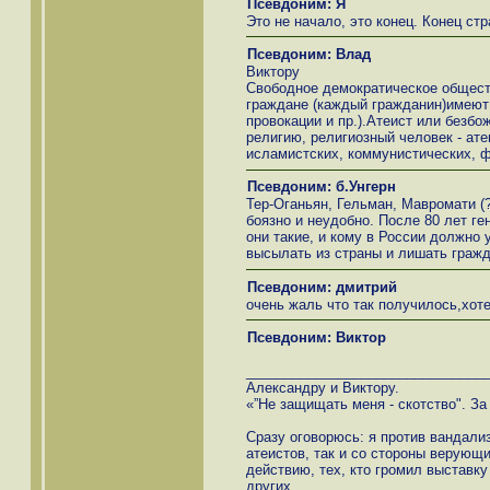
Псевдоним: Я
Это не начало, это конец. Конец стр
Псевдоним: Влад
Виктору
Свободное демократическое обществ
граждане (каждый гражданин)имеют 
провокации и пр.).Атеист или безб
религию, религиозный человек - ат
исламистских, коммунистических, ф
Псевдоним: б.Унгерн
Тер-Оганьян, Гельман, Мавромати (?
боязно и неудобно. После 80 лет ге
они такие, и кому в России должно 
высылать из страны и лишать гражд
Псевдоним: дмитрий
очень жаль что так получилось,хот
Псевдоним: Виктор
_______________________________
Александру и Виктору.
«”Не защищать меня - скотство". За 
Сразу оговорюсь: я против вандали
атеистов, так и со стороны верующ
действию, тех, кто громил выставк
других.