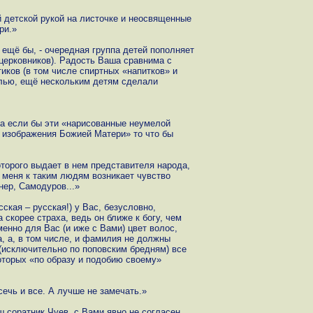
 детской рукой на листочке и неосвященные
ри.»
 ещё бы, - очередная группа детей пополняет
 церковников). Радость Ваша сравнима с
иков (в том числе спиртных «напитков» и
болью, ещё нескольким детям сделали
- а если бы эти «нарисованные неумелой
 изображения Божией Матери» то что бы
оторого выдает в нем представителя народа,
У меня к таким людям возникает чувство
нер, Самодуров...»
ская – русская!) у Вас, безусловно,
 скорее страха, ведь он ближе к богу, чем
енно для Вас (и иже с Вами) цвет волос,
а, а, в том числе, и фамилия не должны
исключительно по поповским бредням) все
оторых «по образу и подобию своему»
сечь и все. А лучше не замечать.»
 соратник Чуев, с Вами явно не согласен,