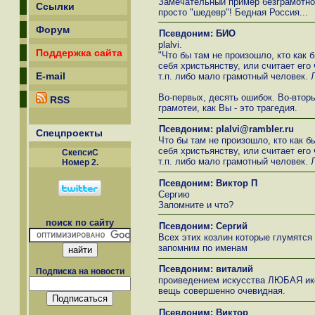
Замечательный пример безграмотно
Ссылки
просто "шедевр"! Бедная Россия...
Форум
Псевдоним: БИО
plalvi.
Поддержка сайта
"Что бы там не произошло, кто как 
себя христьянству, или считает его 
E-mail
т.п. либо мало грамотный человек. 
Во-первых, десять ошибок. Во-втор
RSS
грамотеи, как Вы - это трагедия.
Псевдоним: plalvi@rambler.ru
Спецпроекты
Что бы там не произошло, кто как б
себя христьянству, или считает его 
СкепсиС
т.п. либо мало грамотный человек. 
Номер 2.
Псевдоним: Виктор П
Сергию
Запомните и что?
поиск по сайту
Псевдоним: Сергий
Всех этих козлин которые глумятся
запомним по именам
Псевдоним: виталий
Подписка на новости
проиведением искусства ЛЮБАЯ икон
вещь совершенно очевидная.
Псевдоним: Виктор