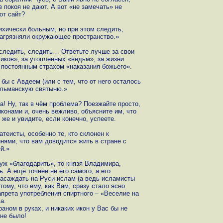
 покоя не дают. А вот «не замечать» не
от сайт?
ихически больным, но при этом следить,
загрязняли окружающее пространство.»
 следить, следить… Ответьте лучше за свои
иков», за утопленных «ведьм», за жизни
постоянным страхом «наказания божьего».
бы с Авдеем (или с тем, что от него осталось
ульманскую святыню.»
а! Ну, так в чём проблема? Поезжайте просто,
конами и, очень вежливо, объясните им, что
 же и увидите, если конечно, успеете.
атеисты, особенно те, кто склонен к
ями, что вам доводится жить в стране с
й.»
 уж «благодарить», то князя Владимира,
. А ещё точнее не его самого, а его
 насаждать на Руси ислам (а ведь исламисты
тому, что ему, как Вам, сразу стало ясно
запрета употребления спиртного – «Веселие на
а.
раном в руках, и никаких икон у Вас бы не
не было!