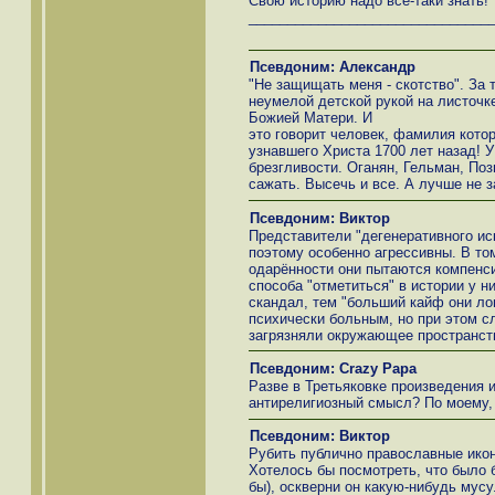
Свою историю надо всё-таки знать!
_______________________________
Псевдоним: Александр
"Не защищать меня - скотство". За 
неумелой детской рукой на листочк
Божией Матери. И
это говорит человек, фамилия кото
узнавшего Христа 1700 лет назад! 
брезгливости. Оганян, Гельман, Поз
сажать. Высечь и все. А лучше не з
Псевдоним: Виктор
Представители "дегенеративного ис
поэтому особенно агрессивны. В том
одарённости они пытаются компенс
способа "отметиться" в истории у н
скандал, тем "больший кайф они лов
психически больным, но при этом с
загрязняли окружающее пространст
Псевдоним: Crazy Papa
Разве в Третьяковке произведения и
антирелигиозный смысл? По моему, н
Псевдоним: Виктор
Рубить публично православные икон
Хотелось бы посмотреть, что было б
бы), оскверни он какую-нибудь мус