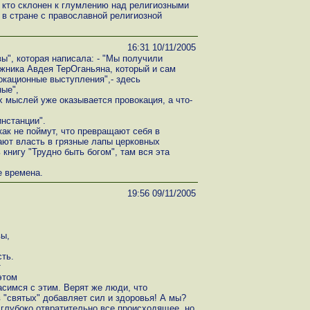
, кто склонен к глумлению над религиозными
 в стране с православной религиозной
16:31 10/11/2005
ы", которая написала: - "Мы получили
жника Авдея ТерОганьяна, который и сам
окационные выступления",- здесь
ые",
 мыслей уже оказывается провокация, а что-
нстанции".
ак не поймут, что превращают себя в
ают власть в грязные лапы церковных
книгу "Трудно быть богом", там вся эта
е времена.
19:56 09/11/2005
ы,
ть.
т
этом
ласимся с этим. Верят же люди, что
 "святых" добавляет сил и здоровья! А мы?
 глубоко отвратительно все происходящее, но