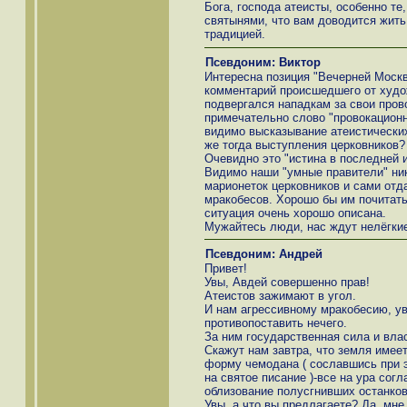
Бога, господа атеисты, особенно те
святынями, что вам доводится жить
традицией.
Псевдоним: Виктор
Интересна позиция "Вечерней Москв
комментарий происшедшего от худо
подвергался нападкам за свои пров
примечательно слово "провокационн
видимо высказывание атеистических
же тогда выступления церковников?
Очевидно это "истина в последней и
Видимо наши "умные правители" ник
марионеток церковников и сами отд
мракобесов. Хорошо бы им почитать 
ситуация очень хорошо описана.
Мужайтесь люди, нас ждут нелёгки
Псевдоним: Андрей
Привет!
Увы, Авдей совершенно прав!
Атеистов зажимают в угол.
И нам агрессивному мракобесию, ув
противопоставить нечего.
За ним государственная сила и влас
Скажут нам завтра, что земля имее
форму чемодана ( сославшись при 
на святое писание )-все на ура сог
облизование полусгнивших останков
Увы, а что вы предлагаете? Да, мне