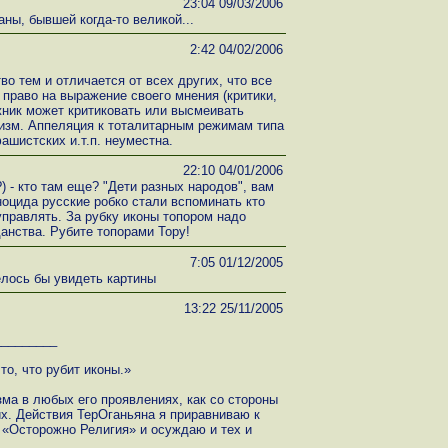
23:04 09/03/2006
аны, бывшей когда-то великой...
2:42 04/02/2006
о тем и отличается от всех других, что все
право на выражение своего мнения (критики,
ожник может критиковать или высмеивать
еизм. Аппеляция к тоталитарным режимам типа
ашистских и.т.п. неуместна.
22:10 04/01/2006
) - кто там еще? "Дети разных народов", вам
ноцида русские робко стали вспоминать кто
управлять. За рубку иконы топором надо
анства. Рубите топорами Тору!
7:05 01/12/2005
елось бы увидеть картины
13:22 25/11/2005
_________
то, что рубит иконы.»
зма в любых его проявлениях, как со стороны
их. Действия ТерОганьяна я приравниваю к
у «Осторожно Религия» и осуждаю и тех и