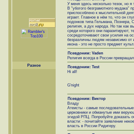
У меня здесь несколько тезок, но я 
В "убогого безграмотного мудака" п
приспособлено к мыслительной деят
играет. Главное в нём то, что он гл
подонков типа Гельмана, Познера, С
религия, а дух народа. Но так как 
среди которого они паразитируют, те
сосредоточивают свои усилия на ос
безразличны людям независимо от и
икона - это не просто предмет культ
Псевдоним: Vaden
Религия всегда в России превращала
Разное
Псевдоним: Test
Hi all!
G'night
Псевдоним: Виктор
Владу
Атеисты - самые последовательные 
церковники и обманутые ими верующ
эгидой РПЦ. Попробуйте доказать об
власти: - почитайте заявление неко
власть в России Ридигеру.