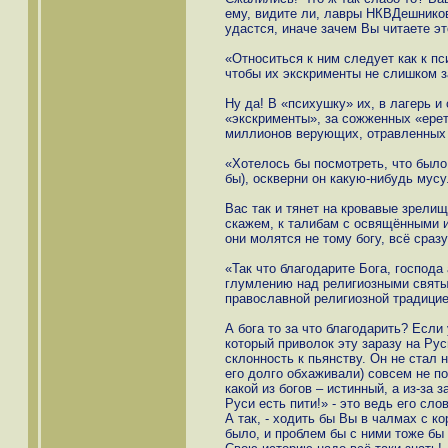
ему, видите ли, лавры НКВДешников
удастся, иначе зачем Вы читаете эт
«Относиться к ним следует как к пс
чтобы их экскрименты не слишком 
Ну да! В «психушку» их, в лагерь и
«экскрименты», за сожженных «ерет
миллионов верующих, отравленных 
«Хотелось бы посмотреть, что было 
бы), оскверни он какую-нибудь мус
Вас так и тянет на кровавые зрелищ
скажем, к талибам с освящёнными и
они молятся не тому богу, всё сразу
«Так что благодарите Бога, господа 
глумлению над религиозными святын
православной религиозной традицие
А бога то за что благодарить? Если
который приволок эту заразу на Русь
склонность к пьянству. Он не стал
его долго обхаживали) совсем не по
какой из богов – истинный, а из-за 
Руси есть пити!» - это ведь его слов
А так, - ходить бы Вы в чалмах с ко
было, и проблем бы с ними тоже бы 