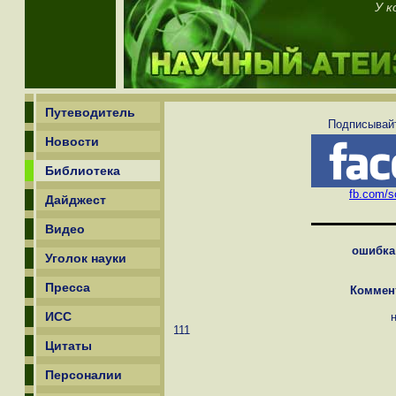
У к
Путеводитель
Подписывайт
Новости
Библиотека
fb.com/sc
Дайджест
Видео
ошибка
Уголок науки
Пресса
Коммен
ИСС
111
Цитаты
Персоналии