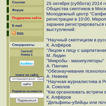
Ссылки
25 октября (суббота) 2014 
Общества скептиков в Моск
Форум
Молодежный центр "Сапфир"
Поддержка сайта
регистрации в 10:00. Меро
заранее регистрироваться
E-mail
выступлений:
RSS
"Научный скептицизм в рус
К. Алфёров
Спецпроекты
"Лицом к лицу с шарлатана
СкепсиС
Номер 2.
М. Лидин
"Микробы - манипуляторы"
А. Панчин
"Обезнаучивание психолог
поиск по сайту
А. Невеев
"Научная журналистика в Р
А. Соколов
"Как организовать встречи 
Подписка на новости
К. Алфёров
"Дельфины-убийцы или поч