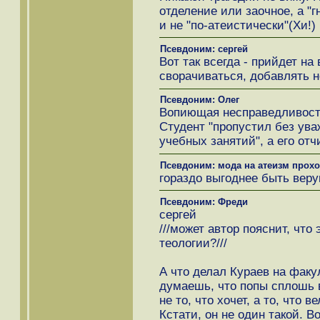
отделение или заочное, а "г
и не "по-атеистически"(Хи!)
Псевдоним: сергей
Вот так всегда - прийдет на
сворачиваться, добавлять н
Псевдоним: Олег
Вопиющая несправедливост
Студент "пропустил без ув
учебных занятий", а его от
Псевдоним: мода на атеизм прох
гораздо выгоднее быть ве
Псевдоним: Фреди
сергей
///может автор пояснит, что
теологии?///
А что делал Кураев на факу
думаешь, что попы сплошь 
не то, что хочет, а то, что 
Кстати, он не один такой. 