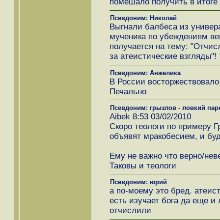
помешало получить в итоге
Псевдоним: Николай
Выгнали балбеса из универа
мученика по убеждениям ве
получается на тему: "Отчи
за атеистические взгляды"!
Псевдоним: Анжелика
В России восторжествовало
Печально
Псевдоним: грызлов - ловкий пар
Aibek 8:53 03/02/2010
Скоро теологи по примеру Г
объявят мракобесием, и буде
Ему не важно что верно/нев
Таковы и теологи
Псевдоним: юрий
а по-моему это бред. атеист
есть изучает бога да еще и
отчислили