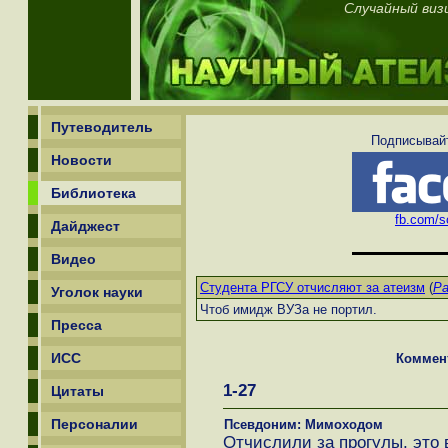
Случайный виз
Путеводитель
Подписывайт
Новости
Библиотека
fb.com/sc
Дайджест
Видео
Студента РГСУ отчисляют за атеизм
(
Ра
Уголок науки
Чтоб имидж ВУЗа не портил.
Пресса
ИСС
Коммен
1-27
Цитаты
Персоналии
Псевдоним: Мимоходом
Отчислили за прогулы, это