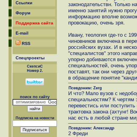
Ссылки
законодательствн. Только н
именно занятий нужно прогу
Форум
информацию вполне возможн
провокацию, очень зря.
Поддержка сайта
E-mail
Ивану, теология где-то с 19
чиновников включена в пере
RSS
российских вузах. И в неск
"специалистов" этого напра
Спецпроекты
упорно добиваются включен
специальностей, очень упор
СкепсиС
Номер 2.
поставят, так они через дру
в обращение понятие "канди
Псевдоним: Zerg
И что? Мало вузов с недоб
поиск по сайту
специальностям? К чертям э
перевестись или поступить 
трактовка закона (ахтунг! В
нас есть в любой стране ми
Подписка на новости
Псевдоним: Александр
2 Фреди