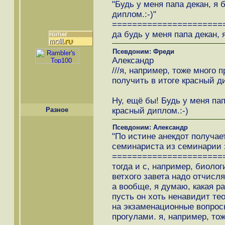
"Будь у меня папа декан, я
диплом.:-)"
======================
да будь у меня папа декан, 
Псевдоним: Фреди
Александр
///я, например, тоже много 
получить в итоге красный ди
Ну, ещё бы! Будь у меня па
красный диплом.:-)
Разное
Псевдоним: Александр
"По истине анекдот получае
семинариста из семинарии з
======================
тогда и с, например, биоло
ветхого завета надо отчисля
а вообще, я думаю, какая ра
пусть он хоть ненавидит те
на экзаменационные вопросы 
прогулами. я, например, тож