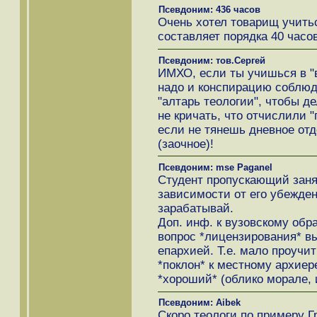
Псевдоним: 436 часов
Очень хотел товарищ учить
составляет порядка 40 часов
Псевдоним: тов.Сергей
ИМХО, если ты учишься в "в
надо и конспирацию соблюда
"алтарь теологии", чтобы д
не кричать, что отчислили 
если не тянешь дневное отд
(заочное)!
Псевдоним: mse Paganel
Студент пропускающий заня
зависимости от его убежден
зарабатывай.
Доп. инф. к вузовскому обр
вопрос *лицензирования* в
епархией. Т.е. мало проучит
*поклон* к местному архиер
*хороший* (облико морале, и
Псевдоним: Aibek
Скоро теологи по примеру Г