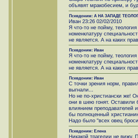
объявят мракобесием, и буде
Псевдоним: А НА ЗАПАДЕ ТЕОЛОГ
Иван 23:26 02/02/2010
Я что-то не пойму, теологи
номенклатуру специальносте
не является. А на каких пр
Псевдоним: Иван
Я что-то не пойму, теологи
номенклатуру специальносте
не является. А на каких пр
Псевдоним: Иван
С точки зрения норм, прави
выгнали...
Но не по-христиански же! О
они в шею гонят. Оставили
влиянием преподавателей и
бы полноценный христианин
Надо было "всех овец броси
Псевдоним: Елена
Никакой трагедии не вижу. 