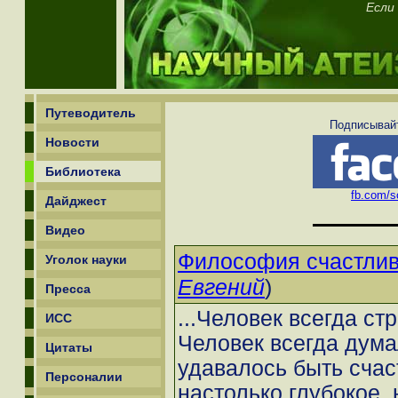
Если
Путеводитель
Подписывайт
Новости
Библиотека
fb.com/sc
Дайджест
Видео
Философия счастлив
Уголок науки
Евгений
)
Пресса
...Человек всегда ст
ИСС
Человек всегда дума
Цитаты
удавалось быть счас
Персоналии
настолько глубокое,