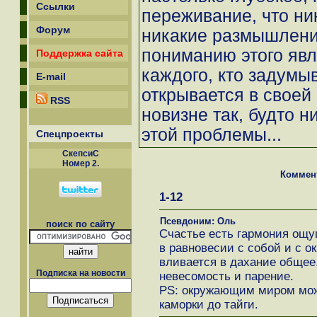
Ссылки
переживание, что ни
Форум
никакие размышлени
пониманию этого явл
Поддержка сайта
каждого, кто задумыв
E-mail
открывается в своей
RSS
новизне так, будто н
этой проблемы...
Спецпроекты
СкепсиС
Номер 2.
Коммен
1-12
Псевдоним: Оль
поиск по сайту
Счастье есть гармония ощу
в равновесии с собой и с 
вливается в дахание общее.
Подписка на новости
невесомость и парение.
PS: окружающим миром може
каморки до тайги.