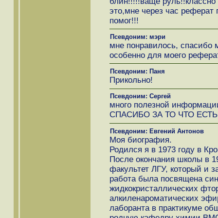
блин!!!!!ваще руль!!классн
это,мне через час реферат
помог!!!
Псевдоним: мэри
мне понравилось, спасибо 
особенно для моего рефера
Псевдоним: Паня
Прикольно!
Псевдоним: Сергей
много полезной информаци
СПАСИБО ЗА ТО ЧТО ЕСТЬ
Псевдоним: Евгений Антонов
Моя биография.
Родился я в 1973 году в Кро
После окончания школы в 1
факультет ЛГУ, который и з
работа была посвящена си
жидкокристаллических фт
алкиленароматических эфир
лаборанта в практикуме общ
родную кафедру химии ВМС 