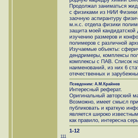
Продолжал заниматься жид
с физиками из НИИ Физики 
заочную аспирантуру физиче
м.н.с. отдела физики полим
защита моей кандидатской 
изучению размеров и конф
полимеров с различной арх
Изучаемые объекты: сфери
дендримеры, комплексы по
комплексы с ПАВ. Список н
наименований, из них 6 ст
отечественных и зарубежны
Псевдоним: А.М.Крайнев
Интересный реферат.
Оригинальный авторский ма
Возможно, имеет смысл при
публиковать и краткую инф
является широко известным
как правило, интересна сер
1-12
111