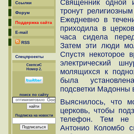
Священник одной 
Ссылки
тронут религиозным
Форум
Ежедневно в течен
Поддержка сайта
приходила в церко
E-mail
часа сидела пере
RSS
Затем эти люди мо
Спустя некоторое 
Спецпроекты
электрический шн
СкепсиС
Номер 2.
молящихся к подно
была установлен
подсветки Мадонны в
поиск по сайту
Выяснилось, что м
церковь, чтобы под
Подписка на новости
телефон. Тем не 
Антонио Коломбо с