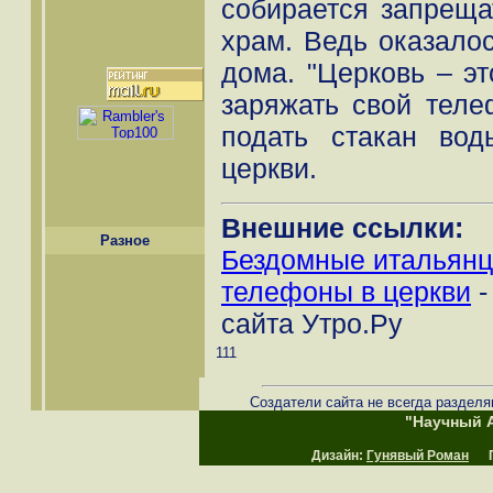
собирается запреща
храм. Ведь оказалос
дома. "Церковь – э
заряжать свой теле
подать стакан вод
церкви.
Внешние ссылки:
Разное
Бездомные итальян
телефоны в церкви
-
сайта Утро.Ру
111
Создатели сайта не всегда разделя
"Научный А
Дизайн:
Гунявый Роман
Пр