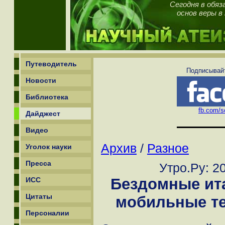
Сегодня в обяз
основ веры в
Путеводитель
Подписывайт
Новости
Библиотека
fb.com/sc
Дайджест
Видео
Архив
/
Разное
Уголок науки
Пресса
Утро.Ру: 2
Бездомные ит
ИСС
Цитаты
мобильные т
Персоналии