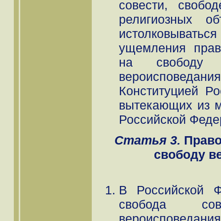
совести, свобо
религиозных о
истолковыватьс
ущемления прав
на свободу 
вероисповеда
Конституцией Р
вытекающих из 
Российской Феде
Статья 3.
Право
свободу в
В Российской Ф
свобода со
вероисповедан