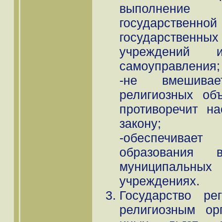
выполнение
государствен
государственных 
учреждений 
самоуправления;
-не вмешивае
религиозных об
противоречит н
закону;
-обеспечивае
образования 
муниципальн
учреждениях.
Государство ре
религиозным ор