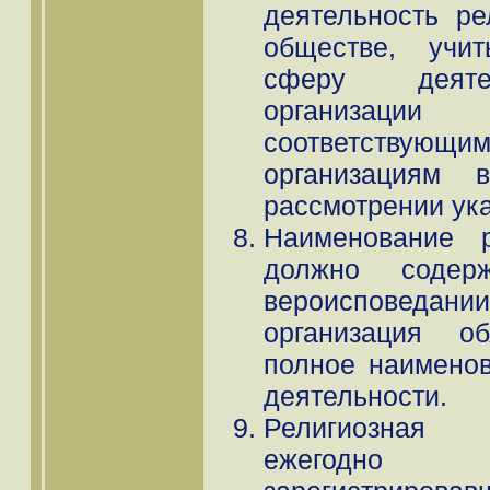
деятельность ре
обществе, учит
сферу деятел
организаци
соответств
организациям 
рассмотрении ук
Наименование р
должно содер
вероисповед
организация о
полное наимено
деятельности.
Религиозная 
ежегодно