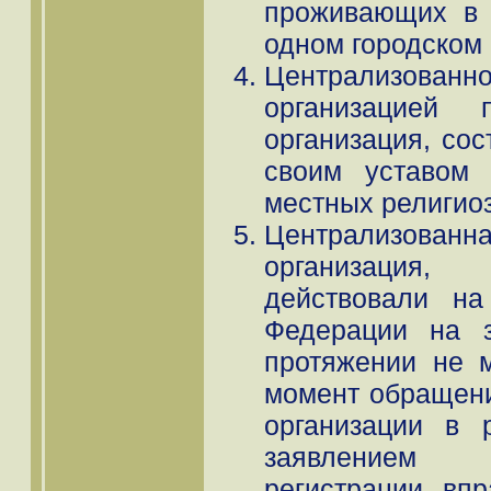
проживающих в 
одном городском 
Централизов
организацией п
организация, сос
своим уставом
местных религио
Централизов
организация,
действовали на
Федерации на з
протяжении не 
момент обращени
организации в 
заявлением 
регистрации, впр