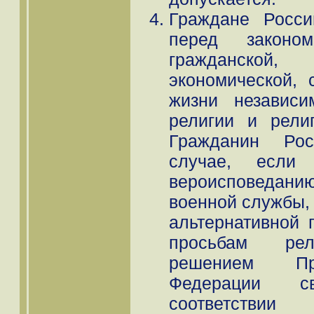
Граждане Росси
перед законо
гражданско
экономической, 
жизни независ
религии и рели
Гражданин Ро
случае, если
вероисповедани
военной службы, 
альтернативной 
просьбам рел
решением Пре
Федерации св
соответствии