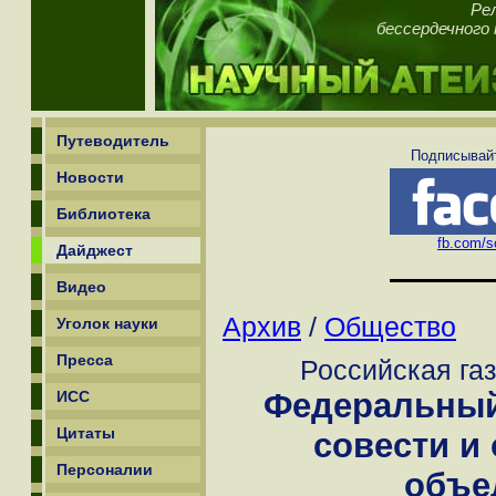
Рел
бессердечного 
Путеводитель
Подписывайт
Новости
Библиотека
fb.com/sc
Дайджест
Видео
Архив
/
Общество
Уголок науки
Пресса
Российская газ
Федеральный
ИСС
Цитаты
совести и
Персоналии
объе