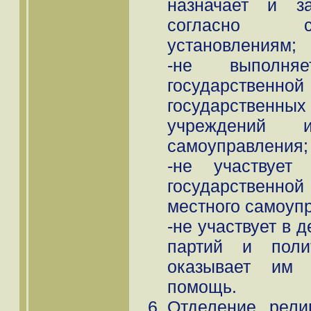
назначает и з
согласно с
установлениям;
-не выполня
государствен
государственных 
учреждений 
самоуправления;
-не участвуе
государственн
местного самоуп
-не участвует в 
партий и поли
оказывает им
помощь.
Отделение рели