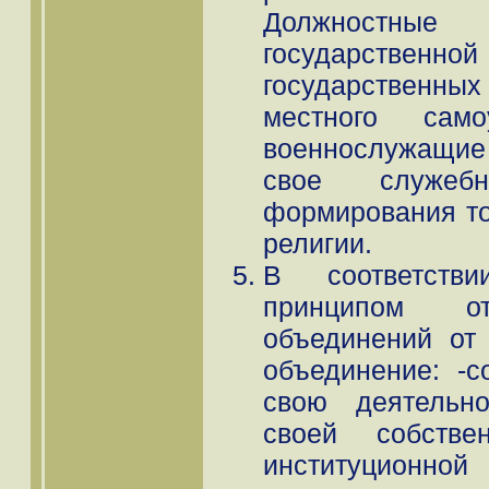
Должностн
государствен
государственн
местного сам
военнослужащие
свое служеб
формирования то
религии.
В соответств
принципом от
объединений от 
объединение: -с
свою деятельно
своей собстве
институционной