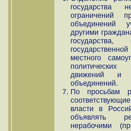
государства 
ограничений п
объединений у
другими граждан
государства
государственн
местного самоу
политических 
движений и д
объединений.
По просьбам ре
соответствующие
власти в Росси
объявлять ре
нерабочими (п