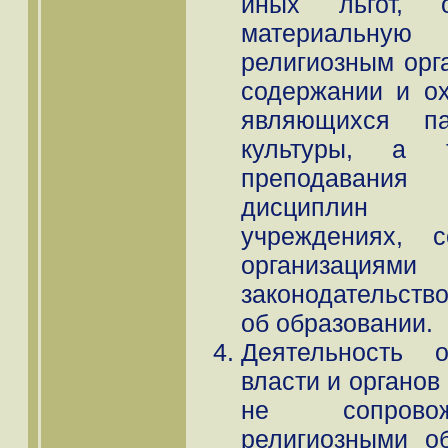
иных льгот, о
материальн
религиозным орг
содержании и ох
являющихся п
культуры, а 
преподавания
дисциплин 
учреждениях, с
организациям
законодательств
об образовании.
Деятельность о
власти и органов
не сопровож
религиозными о