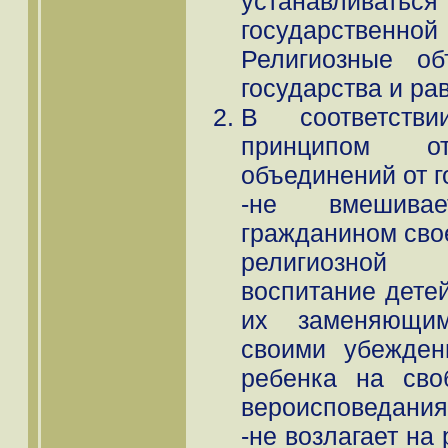
устанавлив
государственн
Религиозные об
государства и ра
В соответств
принципом от
объединений от г
-не вмешива
гражданином свое
религиозной
воспитание дете
их заменяющим
своими убежден
ребенка на сво
вероисповедания
-не возлагает на