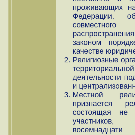
проживающих на
Федерации, о
совместног
распространения
законом порядк
качестве юридиче
Религиозные орга
территориа
деятельности по
и централизован
Местной рели
признается рел
состоящая не
участников, 
восемнадцат