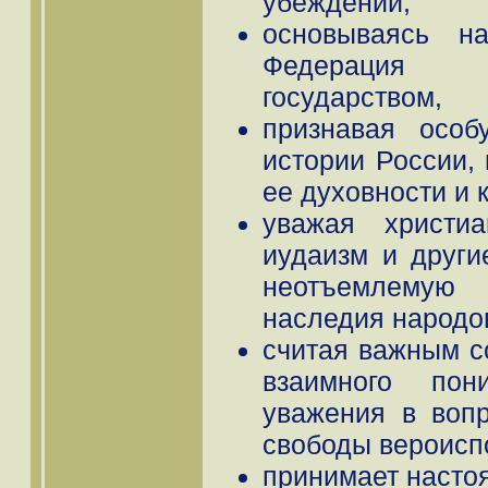
убеждений,
основываясь н
Федерация 
государством,
признавая особ
истории России, 
ее духовности и 
уважая христиа
иудаизм и други
неотъемлемую
наследия народо
считая важным с
взаимного пон
уважения в воп
свободы вероисп
принимает насто