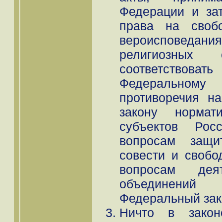
Федерации и за
права на своб
вероисповедани
религиозных 
соответств
Федеральном
противоречия н
закону нормат
субъектов Рос
вопросам защ
совести и свобо
вопросам деят
объединений 
Федеральный зак
Ничто в закон