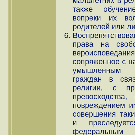
малолетних в ре
также обучени
вопреки их во
родителей или л
Воспрепятств
права на своб
вероисповед
сопряженное с н
умышленным о
граждан в свя
религии, с про
превосходства,
повреждением и
совершения таки
и преследует
федеральным 