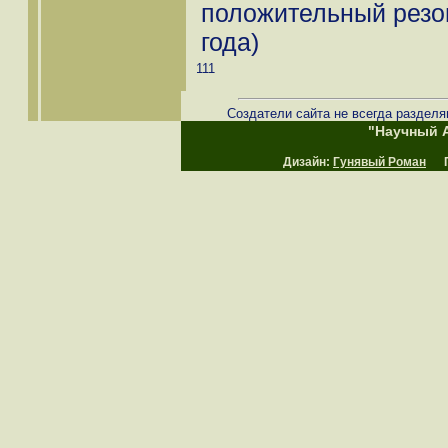
положительный резон
года)
111
Создатели сайта не всегда разделя
"Научный А
Дизайн:
Гунявый Роман
Пр