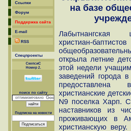
Ссылки
на базе общ
Форум
учрежде
Поддержка сайта
E-mail
Лабытнангская ц
христиан-ба
RSS
общеобразователь
Спецпроекты
открыла летние дет
СкепсиС
этой недели учащи
Номер 2.
заведений города в
предоставлена в
христианские детск
поиск по сайту
N9 поселка Харп. С
наставников из чи
Подписка на новости
проживающих в Ам
христианскую веру.