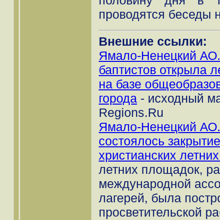
проводятся беседы н
Внешние ссылки:
Ямало-Ненецкий АО.
баптистов открыла л
на базе общеобразо
города
- исходный ма
Regions.Ru
Ямало-Ненецкий АО.
состоялось закрыти
христианских летних
летних площадок, р
международной ассо
лагерей, была постро
просветительской р