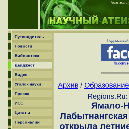
Чем мы п
Путеводитель
Подписывайт
Новости
Библиотека
fb.com/sc
Дайджест
Видео
Архив
/
Образование
Уголок науки
Пресса
Regions.Ru:
Ямало-Н
ИСС
Цитаты
Лабытнангская
Персоналии
открыла летни