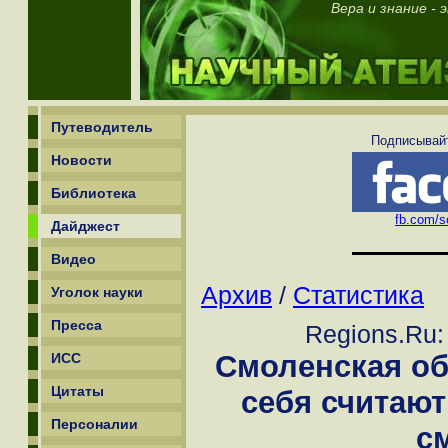
Вера и знание - 
Путеводитель
Подписывайт
Новости
Библиотека
fb.com/sc
Дайджест
Видео
Архив
/
Статистика
Уголок науки
Пресса
Regions.Ru:
Смоленская о
ИСС
Цитаты
себя считаю
Персоналии
с