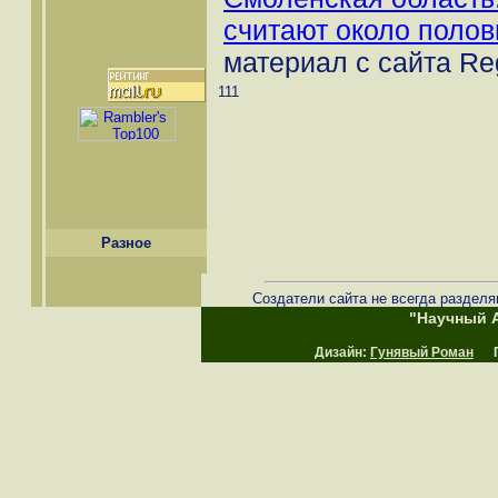
считают около полов
материал с сайта Re
111
Разное
Создатели сайта не всегда разделя
"Научный А
Дизайн:
Гунявый Роман
Пр