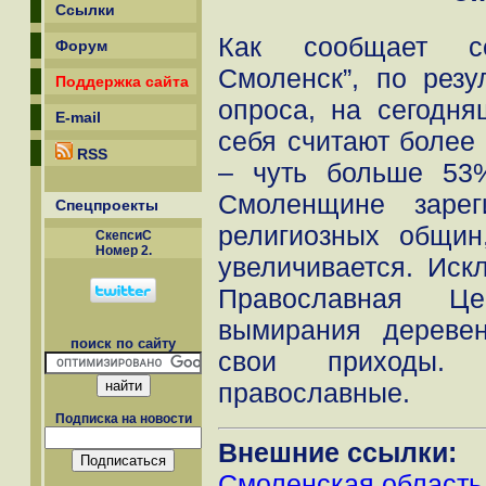
Ссылки
Как сообщает с
Форум
Смоленск”, по резу
Поддержка сайта
опроса, на сегодн
E-mail
себя считают более
RSS
– чуть больше 53
Смоленщине зарег
Спецпроекты
религиозных общин
СкепсиС
Номер 2.
увеличивается. Иск
Православная Це
вымирания дереве
поиск по сайту
свои приходы.
православные.
Подписка на новости
Внешние ссылки:
Смоленская область