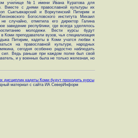
ском училище №1 имени Ивана Куратова для
в. Вместе с днями православной культуры их
коп Сыктывкарский и Воркутинский Питирим и
Тихоновского Богословского института Михаил
не случайно, отметила его директор Галина
ое заведение республики, где всегда уделялось
воспитанию молодежи. Вести курсы будут
в Коми преподаватели вузов, чья специализация
адыка Питирим, кадеты в Коми учатся любви к
ваться на православной культуре, народных
мякина, сегодня особенно радостно наблюдать
х сил. Ведь раньше при каждом полке был свой
атель, и у военных была не только железная, но
х дисциплин кадеты Коми будут проходить курсы
одный материал с сайта ИА СеверИнформ