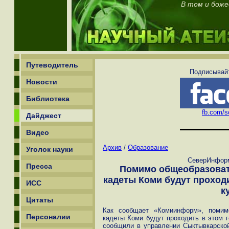
В том и боже
Путеводитель
Подписывайт
Новости
Библиотека
fb.com/sc
Дайджест
Видео
Архив
/
Образование
Уголок науки
СеверИнформ
Пресса
Помимо общеобразоват
кадеты Коми будут проход
ИСС
к
Цитаты
Как сообщает «Комиинформ», помим
Персоналии
кадеты Коми будут проходить в этом г
сообщили в управлении Сыктывкарской