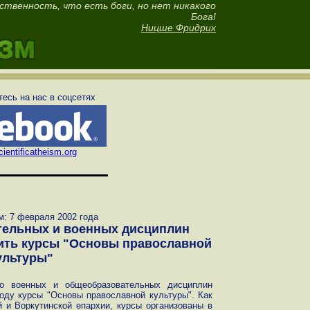
ственность, что есть боги, но нет никакого
Бога!
Ницше Фридрих
есь на нас в соцсетях
ientificatheism.org
: 7 февраля 2002 года
ельных и военных дисциплин
ить курсы "Основы православной
ультуры"
о военных и общеобразовательных дисциплин
оду курсы "Основы православной культуры". Как
 и Воркутинской епархии, курсы организованы в