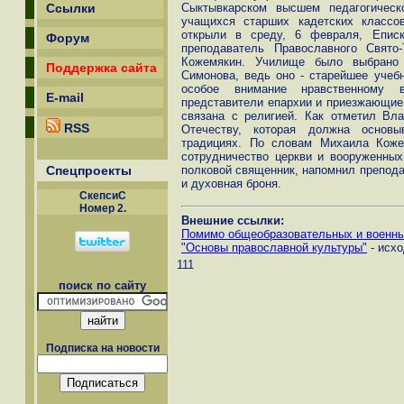
Ссылки
Сыктывкарском высшем педагогиче
учащихся старших кадетских классо
открыли в среду, 6 февраля, Епис
Форум
преподаватель Православного Свято-
Кожемякин. Училище было выбрано 
Поддержка сайта
Симонова, ведь оно - старейшее учебн
особое внимание нравственному 
E-mail
представители епархии и приезжающие 
связана с религией. Как отметил Вл
RSS
Отечеству, которая должна основы
традициях. По словам Михаила Коже
сотрудничество церкви и вооруженны
Спецпроекты
полковой священник, напомнил преподав
и духовная броня.
СкепсиС
Номер 2.
Внешние ссылки:
Помимо общеобразовательных и военны
"Основы православной культуры"
- исх
111
поиск по сайту
Подписка на новости