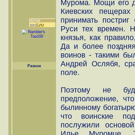
Мурома. Мощи его д
Киевских пещерах 
принимать постриг
Руси тех времен. 
князья, как правил
Да и более поздняя
воинов - такими бы
Андрей Ослябя, ср
Разное
поле.
Поэтому не буд
предположение, чт
былинному богатырю
что воинские под
послужили осново
Илье Муромце. Т