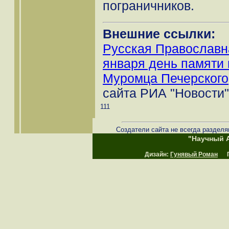
пограничников.
Внешние ссылки:
Русская Православн
января день памяти
Муромца Печерского
сайта РИА "Новости"
111
Создатели сайта не всегда разделя
"Научный А
Дизайн:
Гунявый Роман
Пр