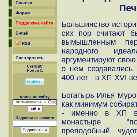
Ссылки
Печ
Форум
Большинство истори
Поддержка сайта
сих пор считают 
E-mail
вымышленным пер
RSS
народного идеа
Спецпроекты
аргументируют свою
СкепсиС
о нем создавались
Номер 2.
400 лет - в XП-XVI ве
Богатырь Илья Муром
поиск по сайту
как минимум собират
- именно в XП ве
Подписка на новости
монастыре "по
преподобный чудо