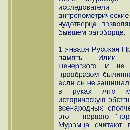
исследовател
антропометричес
чудотворца позволя
бывшем ратоборце.
1 января Русская П
память Илии М
Печерского. И не
прообразом былинн
если он не защищал
в руках /что ма
историческую обста
всенародных ополче
это - первого "по
Муромца считают п