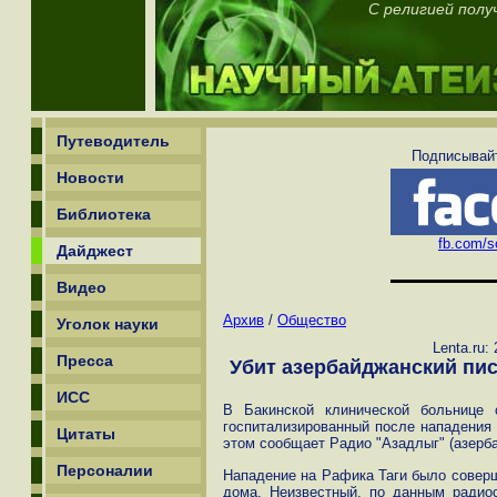
С религией полу
Путеводитель
Подписывайт
Новости
Библиотека
fb.com/sc
Дайджест
Видео
Архив
/
Общество
Уголок науки
Lenta.ru:
Пресса
Убит азербайджанский пис
ИСС
В Бакинской клинической больнице 
госпитализированный после нападения 
Цитаты
этом сообщает Радио "Азадлыг" (азерб
Персоналии
Нападение на Рафика Таги было соверш
дома. Неизвестный, по данным радио