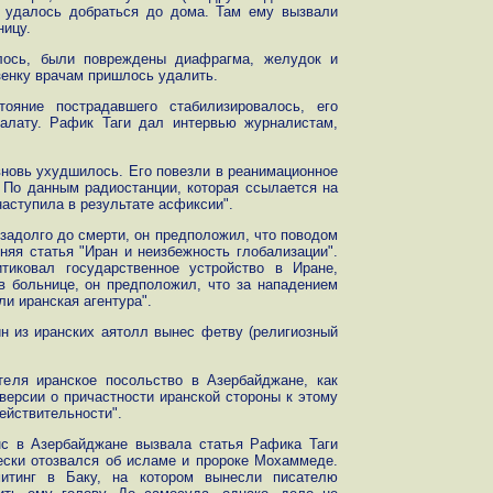
 удалось добраться до дома. Там ему вызвали
ницу.
алось, были повреждены диафрагма, желудок и
енку врачам пришлось удалить.
тояние пострадавшего стабилизировалось, его
алату. Рафик Таги дал интервью журналистам,
вновь ухудшилось. Его повезли в реанимационное
. По данным радиостанции, которая ссылается на
аступила в результате асфиксии".
задолго до смерти, он предположил, что поводом
няя статья "Иран и неизбежность глобализации".
тиковал государственное устройство в Иране,
в больнице, он предположил, что за нападением
и иранская агентура".
ин из иранских аятолл вынес фетву (религиозный
еля иранское посольство в Азербайджане, как
версии о причастности иранской стороны к этому
ействительности".
нс в Азербайджане вызвала статья Рафика Таги
чески отозвался об исламе и пророке Мохаммеде.
итинг в Баку, на котором вынесли писателю