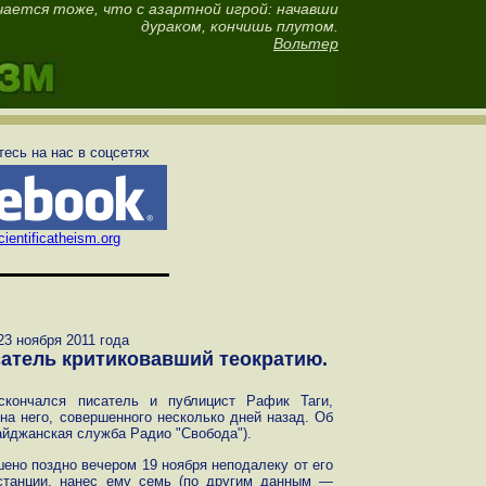
чается тоже, что с азартной игрой: начавши
дураком, кончишь плутом.
Вольтер
есь на нас в соцсетях
ientificatheism.org
 23 ноября 2011 года
атель критиковавший теократию.
скончался писатель и публицист Рафик Таги,
на него, совершенного несколько дней назад. Об
айджанская служба Радио "Свобода").
ено поздно вечером 19 ноября неподалеку от его
станции, нанес ему семь (по другим данным —