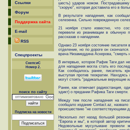
Ссылки
шесть) ударов ножом. Пострадавшему
"скорую", которая доставила его в боль
Форум
В результате нападения, как сообщ
селезенка. Сильно поврежденную селез
Поддержка сайта
21 ноября стало известно, что сос
E-mail
перевели из реанимации в обычную п
рассказав о нападении.
RSS
Однако 23 ноября состояние писателя 
отделение, но по дороге он скончался
врача Низамеддина Аскерова, "смерть н
Спецпроекты
В интервью, которое Рафик Таги дал не
СкепсиС
для нападения могла стать его послед
Номер 2.
Как сообщалось ранее, писатель кри
выступая против теократии. Находясь 
могут стоять "радикальные верующие ил
Ранее, как отмечает радиостанция, од
поиск по сайту
эдикт) о предании Рафика Таги смерти.
Между тем после нападения на писат
сообщало издание Contact.az, назвало 
происшествию "не соответствующими д
Подписка на новости
Несколько лет назад большой резона
"Европа и мы", в которой автор крити
Недовольные мусульмане провели м