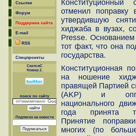
Конституционный 
Ссылки
отменил поправку 
Форум
утвердившую снят
Поддержка сайта
хиджаба в вузах, с
E-mail
Presse. Основанием
RSS
тот факт, что она п
государства.
Спецпроекты
Конституционная по
СкепсиС
Номер 2.
на ношение хидж
правящей Партией с
(AKP) и оппо
поиск по сайту
национального дви
года принята ту
Подписка на новости
Принятие поправк
многих (по больш