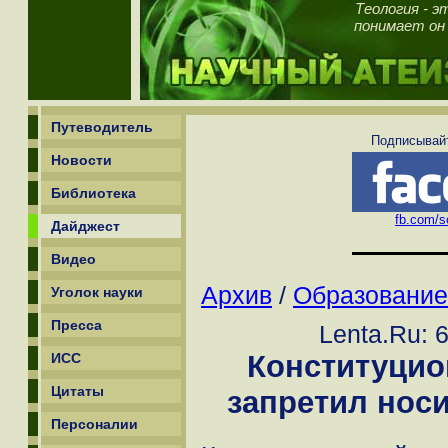
Теология - э
понимает он 
Путеводитель
Подписывайт
Новости
Библиотека
fb.com/sc
Дайджест
Видео
Архив
/
Образование
Уголок науки
Пресса
Lenta.Ru: 
Конституцио
ИСС
Цитаты
запретил носи
Персоналии