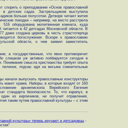
т спорить о преподавании «Основ православной
т в детских садах. Застрельщиком выступила
садиков больше полусотни. Детворе читают жития
ические поездки – например, на место расстрела
 516 оборудована молитвенная комната, куда
 читается в 42 детсадах Московской области. В
7 даже создана церковь в честь страстотерпца
оводятся богослужения. Вскоре к православию
льской области, о чем заявил заместитель
ие, а государственные, что явно противоречит
Но слишком уж активно лоббируется сегодня в
и. Понимание смысла христианства требует опыта
с пеленок, подчас идя на весьма сомнительные
цы начали выпускать православные конструкторы
ть макет храма. Наборы, в которые входят от 160
ловение архиепископа Верейского Евгения
ат стандарта безопасности. То, что карапуз, в
один из кирпичиков, не получит отравления,
вития таким путем православной культуры – с этим
лавной культуры» теперь изучают и детсадовцы
-
естия"