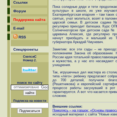
Ссылки
Пока солидные дяди и тети продолжаю
культуры» в школе, их уже изучаю
Форум
Екатеринбургская епархия – там таких 
святых, учат молиться, возят в паломн
Поддержка сайта
царской семьи. В детском садике №
регулярно приходит батюшка. Курс ОПК
E-mail
Солнечногорске при детском саде № 7
царевича Алексия, где регулярно пр
RSS
начнут приобщать и малышей из Ту
губернатора Аркадий Чмуневич.
Заметим: все эти сады – не приходск
Спецпроекты
положениям Закона об образовании. 
СкепсиС
России идея тотальной православизаци
Номер 2.
и мужества, а у нас его насаждают 
ухищрения.
Так, игрушечных дел мастера из столи
типа «лего»: ребенку предлагают собра
до 700 деталей, получили благос
поиск по сайту
(Решетникова) и европейский сертифик
процессе работы засунувший в рот 
гарантируется. А вот что касается при
сложнее.
Подписка на новости
Внешние ссылки:
Помолясь – на горшок: «Основы правос
исходный материал с сайта "Новые изв