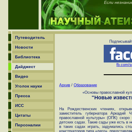
Если незнани
Путеводитель
Подписывайт
Новости
Библиотека
fb.com/sc
Дайджест
Видео
Архив
/
Образование
Уголок науки
«Основы православной кул
Пресса
"Новые извести
ИСС
На Рождественских чтениях, откры
заместитель губернатора Аркадий 
Цитаты
православной культуры» (ОПК) скоро 
детских садах. Такие сады уже есть в н
Персоналии
в таких садах играть, задумались ст
конструкторов типа «лего», представл