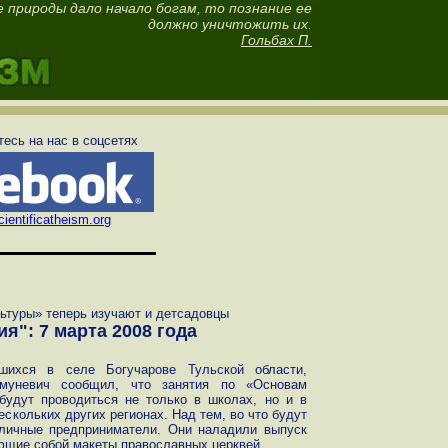
е природы дало начало богам, то познание ее
должно уничтожить их.
Гольбах П.
есь на нас в соцсетях
ientificatheism.org
ьтуры» теперь изучают и детсадовцы
я": 7 марта 2008 года
вшихся в селе Богучарове Тульской области,
Чмуневич сообщил, что занятия по «Основам
будут проводиться не только в школах, но и в
ескольких других регионах. Над тем, во что будут
оличные предприниматели. Они наладили выпуск
яющие собой макеты православных церквей.