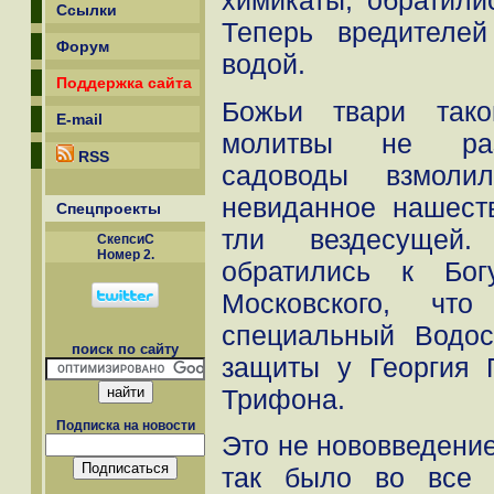
химикаты, обратили
Ссылки
Теперь вредителей
Форум
водой.
Поддержка сайта
Божьи твари тако
E-mail
молитвы не разо
RSS
садоводы взмол
невиданное нашест
Спецпроекты
тли вездесуще
СкепсиС
Номер 2.
обратились к Бог
Московского, чт
специальный Водос
поиск по сайту
защиты у Георгия 
Трифона.
Подписка на новости
Это не нововведение
так было во все 