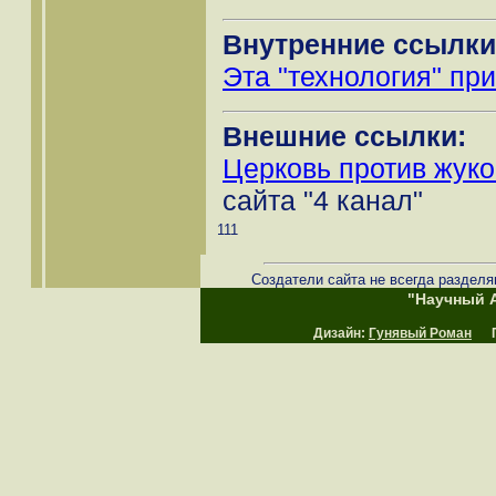
Внутренние ссылки
Эта "технология" пр
Внешние ссылки:
Церковь против жуко
сайта "4 канал"
111
Создатели сайта не всегда разделя
"Научный А
Дизайн:
Гунявый Роман
Пр