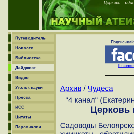
Церковь – еди
Путеводитель
Подписывайт
Новости
Библиотека
fb.com/sc
Дайджест
Видео
Архив
/
Чудеса
Уголок науки
Пресса
"4 канал" (Екатерин
Церковь 
ИСС
Цитаты
Садоводы Белоярског
Персоналии